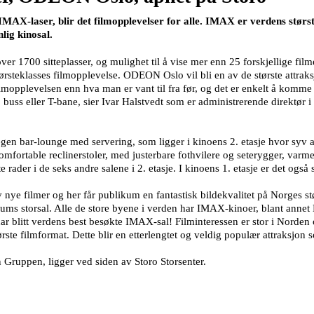
AX-laser, blir det filmopplevelser for alle. IMAX er verdens største
lig kinosal.
r 1700 sitteplasser, og mulighet til å vise mer enn 25 forskjellige film
steklasses filmopplevelse. ODEON Oslo vil bli en av de største attraks
lmopplevelsen enn hva man er vant til fra før, og det er enkelt å komme 
kk, buss eller T-bane, sier Ivar Halstvedt som er administrerende direktør 
en egen bar-lounge med servering, som ligger i kinoens 2. etasje hvor syv 
rtable reclinerstoler, med justerbare fothvilere og seterygger, varme
 rader i de seks andre salene i 2. etasje. I kinoens 1. etasje er det og
 filmer og her får publikum en fantastisk bildekvalitet på Norges størs
sseums storsal. Alle de store byene i verden har IMAX-kinoer, blant ann
ar blitt verdens best besøkte IMAX-sal! Filminteressen er stor i Nor
tørste filmformat. Dette blir en etterlengtet og veldig populær attraksjon
uppen, ligger ved siden av Storo Storsenter.