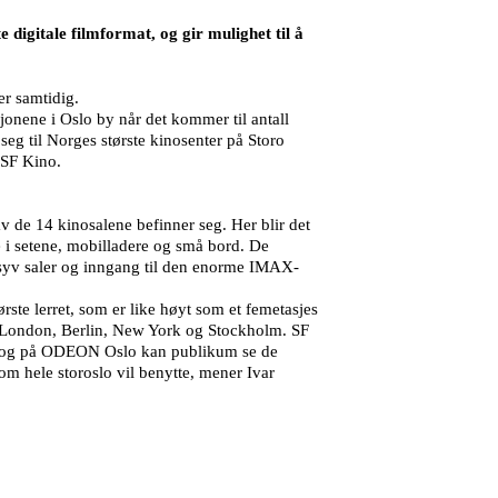
 digitale filmformat, og gir mulighet til å
er samtidig.
jonene i Oslo by når det kommer til antall
seg til Norges største kinosenter på Storo
i SF Kino.
av de 14 kinosalene befinner seg. Her blir det
 i setene, mobilladere og små bord. De
så syv saler og inngang til den enorme IMAX-
te lerret, som er like høyt som et femetasjes
et London, Berlin, New York og Stockholm. SF
den og på ODEON Oslo kan publikum se de
 som hele storoslo vil benytte, mener Ivar