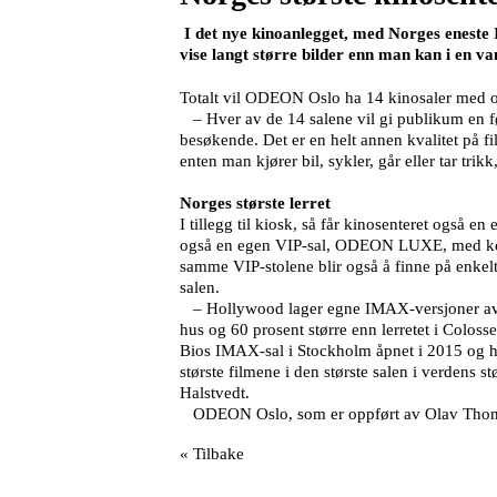
I det nye kinoanlegget, med Norges eneste IM
vise langt større bilder enn man kan i en van
Totalt vil ODEON Oslo ha 14 kinosaler med ove
– Hver av de 14 salene vil gi publikum en før
besøkende. Det er en helt annen kvalitet på fi
enten man kjører bil, sykler, går eller tar tri
Norges største lerret
I tillegg til kiosk, så får kinosenteret også 
også en egen VIP-sal, ODEON LUXE, med komfo
samme VIP-stolene blir også å finne på enkelte
salen.
– Hollywood lager egne IMAX-versjoner av nye
hus og 60 prosent større enn lerretet i Colo
Bios IMAX-sal i Stockholm åpnet i 2015 og h
største filmene i den største salen i verdens s
Halstvedt.
ODEON Oslo, som er oppført av Olav Thon Gr
« Tilbake