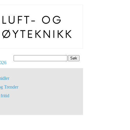
Søk
026
idler
og Trender
fritid