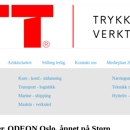
Artikkelarkiv
Stilling ledig
Kontakt oss
Medieplan 2
Kurs - konf.- utdanning
Næringsm
Transport - logistikk
Teknikk 
Marine - shipping
Hytteliv - 
Maskin - verksted
ter, ODEON Oslo, åpnet på Storo