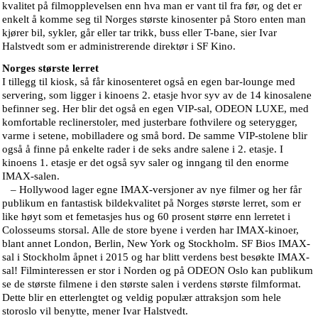
kvalitet på filmopplevelsen enn hva man er vant til fra før, og det er
enkelt å komme seg til Norges største kinosenter på Storo enten man
kjører bil, sykler, går eller tar trikk, buss eller T-bane, sier Ivar
Halstvedt som er administrerende direktør i SF Kino.
Norges største lerret
I tillegg til kiosk, så får kinosenteret også en egen bar-lounge med
servering, som ligger i kinoens 2. etasje hvor syv av de 14 kinosalene
befinner seg. Her blir det også en egen VIP-sal, ODEON LUXE, med
komfortable reclinerstoler, med justerbare fothvilere og seterygger,
varme i setene, mobilladere og små bord. De samme VIP-stolene blir
også å finne på enkelte rader i de seks andre salene i 2. etasje. I
kinoens 1. etasje er det også syv saler og inngang til den enorme
IMAX-salen.
– Hollywood lager egne IMAX-versjoner av nye filmer og her får
publikum en fantastisk bildekvalitet på Norges største lerret, som er
like høyt som et femetasjes hus og 60 prosent større enn lerretet i
Colosseums storsal. Alle de store byene i verden har IMAX-kinoer,
blant annet London, Berlin, New York og Stockholm. SF Bios IMAX-
sal i Stockholm åpnet i 2015 og har blitt verdens best besøkte IMAX-
sal! Filminteressen er stor i Norden og på ODEON Oslo kan publikum
se de største filmene i den største salen i verdens største filmformat.
Dette blir en etterlengtet og veldig populær attraksjon som hele
storoslo vil benytte, mener Ivar Halstvedt.