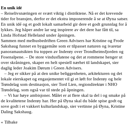
En unik idé
– Reiselivsnæringen er svært viktig i distriktene. Nå er det krevende
tider for bransjen, derfor er det ekstra imponerende å se at Øyna satser.
En unik idé og et godt lokalt samarbeid gir dere et godt grunnlag for å
lykkes. Jeg håper andre lar seg inspirere av det dere har fått til, sa
Linda Hofstad Helleland under åpningen.
Sammen med melhusbedriften Green Advisers har Kristine og Frode
Sakshaug funnet en byggemåte som er tilpasset naturen og ivaretar
panoramautsikten fra toppen av Inderøy over Trondheimsfjorden og
Fosenalpene. – De store vindusflatene og det at rommene henger ut
over skråningen, skaper en helt spesiell nærhet til landskapet, sier
daglig leder Joakim Dørum i Green Advisers.
– Jeg er sikker på at den unike beliggenheten, arkitekturen og det
lokale eierskapet og engasjementet vil gi et løft for Inderøy og hele
Trøndelag som destinasjon, sier Tord Lien, regiondirektør i NHO
Trøndelag, som også var til stede på åpningen.
– Vi har høye ambisjoner. Målet er at flere skal ta del i og smake på
de kvalitetene Inderøy har. Her på Øyna skal du både spise godt og
sove godt i et vakkert kulturlandskap, sier vertinne på Øyna, Kristine
Daling Sakshaug.
« Tilbake