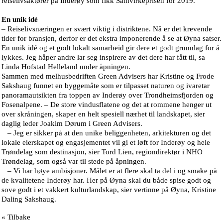
reiselivsaktører på Inderøy som fikk Samvirkeprisen for 2019.
En unik idé
– Reiselivsnæringen er svært viktig i distriktene. Nå er det krevende
tider for bransjen, derfor er det ekstra imponerende å se at Øyna satser.
En unik idé og et godt lokalt samarbeid gir dere et godt grunnlag for å
lykkes. Jeg håper andre lar seg inspirere av det dere har fått til, sa
Linda Hofstad Helleland under åpningen.
Sammen med melhusbedriften Green Advisers har Kristine og Frode
Sakshaug funnet en byggemåte som er tilpasset naturen og ivaretar
panoramautsikten fra toppen av Inderøy over Trondheimsfjorden og
Fosenalpene. – De store vindusflatene og det at rommene henger ut
over skråningen, skaper en helt spesiell nærhet til landskapet, sier
daglig leder Joakim Dørum i Green Advisers.
– Jeg er sikker på at den unike beliggenheten, arkitekturen og det
lokale eierskapet og engasjementet vil gi et løft for Inderøy og hele
Trøndelag som destinasjon, sier Tord Lien, regiondirektør i NHO
Trøndelag, som også var til stede på åpningen.
– Vi har høye ambisjoner. Målet er at flere skal ta del i og smake på
de kvalitetene Inderøy har. Her på Øyna skal du både spise godt og
sove godt i et vakkert kulturlandskap, sier vertinne på Øyna, Kristine
Daling Sakshaug.
« Tilbake