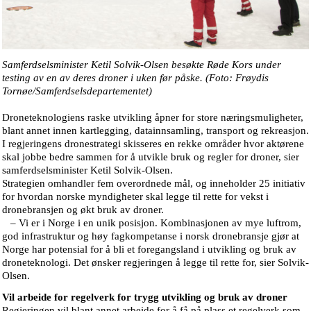
Samferdselsminister Ketil Solvik-Olsen besøkte Røde Kors under
testing av en av deres droner i uken før påske. (Foto: Frøydis
Tornøe/Samferdselsdepartementet)
Droneteknologiens raske utvikling åpner for store næringsmuligheter,
blant annet innen kartlegging, datainnsamling, transport og rekreasjon.
I regjeringens dronestrategi skisseres en rekke områder hvor aktørene
skal jobbe bedre sammen for å utvikle bruk og regler for droner, sier
samferdselsminister Ketil Solvik-Olsen.
Strategien omhandler fem overordnede mål, og inneholder 25 initiativ
for hvordan norske myndigheter skal legge til rette for vekst i
dronebransjen og økt bruk av droner.
– Vi er i Norge i en unik posisjon. Kombinasjonen av mye luftrom,
god infrastruktur og høy fagkompetanse i norsk dronebransje gjør at
Norge har potensial for å bli et foregangsland i utvikling og bruk av
droneteknologi. Det ønsker regjeringen å legge til rette for, sier Solvik-
Olsen.
Vil arbeide for regelverk for trygg utvikling og bruk av droner
Regjeringen vil blant annet arbeide for å få på plass et regelverk som