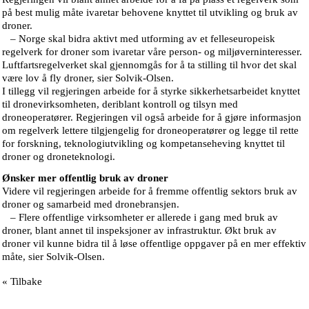
på best mulig måte ivaretar behovene knyttet til utvikling og bruk av
droner.
– Norge skal bidra aktivt med utforming av et felleseuropeisk
regelverk for droner som ivaretar våre person- og miljøverninteresser.
Luftfartsregelverket skal gjennomgås for å ta stilling til hvor det skal
være lov å fly droner, sier Solvik-Olsen.
I tillegg vil regjeringen arbeide for å styrke sikkerhetsarbeidet knyttet
til dronevirksomheten, deriblant kontroll og tilsyn med
droneoperatører. Regjeringen vil også arbeide for å gjøre informasjon
om regelverk lettere tilgjengelig for droneoperatører og legge til rette
for forskning, teknologiutvikling og kompetanseheving knyttet til
droner og droneteknologi.
Ønsker mer offentlig bruk av droner
Videre vil regjeringen arbeide for å fremme offentlig sektors bruk av
droner og samarbeid med dronebransjen.
– Flere offentlige virksomheter er allerede i gang med bruk av
droner, blant annet til inspeksjoner av infrastruktur. Økt bruk av
droner vil kunne bidra til å løse offentlige oppgaver på en mer effektiv
måte, sier Solvik-Olsen.
« Tilbake