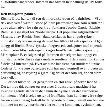
til-forbruker-markeder. Internett har blitt en helt naturlig del av folks
liv.
Den komplette pakken
Ritchie Bros. har tatt til seg den nordiske troen på valgfrihet. – Vi er
fleksible ved å være til stede på flere plattformer, noe som resulterer i
gode alternativer for salg og kjøp, forklarer Jacobo Garcia, Ritchie
Bros.’ salgsnestsjef for Nord-Europa. Det populære salgsnettstedet
Mascus, et av Ritchie Bros.’ datterselskaper, har et godt rykte i
nordiske utstyrsbransjer og dermed har tilliten til selskapet økt. Og i
tillegg til Ritchie Bros.’ fysiske ubegrensede auksjoner med ropende
auksjonarier tilbyr selskapet nå også IronPlanets nettauksjoner og
Marketplace E, et salgssted på Internett der selgere kan oppgi en
minstepris. Alle disse salgskanalene resulterer i flere måter for kunder
å delta på Internett på. Hver av disse kanalene har imidlertid unike
fordeler for kjøpere og selgere som har med kontroll over prosessen,
prissetting og tidsstyring å gjøre. Og det er det som utgjør den store
forskjellen.
– For det første spiller geografien en stor rolle, påpeker Jacobo. –
Det tar mye tid, penger og ressurser å transportere maskineri fra
avsidesliggende steder til de nærmeste byene eller det europeiske
kontinentet. Ved å selge utstyr på IronPlanet kan kundene våre selge
fra sin egen stue og fortsatt få de høyeste budene, uansett om budene
kommer fra en by i nærheten eller et annet kontinent, avslutter han.