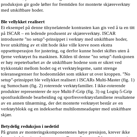
produksjon gir gode løfter for fremtiden for monterte skjæreverktøy
med utskiftbare hoder.
Ble vellykket realisert
Et eksempel på denne tilsynelatende kontrasten kan gis ved å ta en titt
på ISCAR – en ledende produsent av skjæreverktøy. ISCAR
introduserte "no setup"-prinsippet i verktøy med utskiftbare hoder,
hvor utskifting av et slitt hode ikke ville kreve noen ekstra
oppsettoperasjon for justering, og derfor kunne hodet skiftes uten å
fjerne verktøyet fra maskinen. Kilden til denne "no setup"-funksjonen
er høy repeterbarhet av de utskiftbare hodene som er sikret ved
trykkontakt mellom hodet og et verktøylegeme, samt strenge
toleransegrenser for hodeområdet som stikker ut over kroppen. "No
setup"-prinsippet ble vellykket realisert i ISCARs Multi-Master (fig. 1)
og Sumocham (fig. 2) roterende verktøyfamilier. I ikke-roterende
produkter representerer de nye Multi-F-Grip (fig. 3) og Logiq-5-Grip
sponfraskillende bearbeiding og sporfresverktøysfamiliene resultatene
av en annen tilnærming, der det monterte verktøyet består av en
verktøyblokk og en indekserbar multilommeadapter med utskiftbare
skjær.
Betydelig reduksjon i nedetid
På grunn av monteringskomponentenes høye presisjon, krever ikke