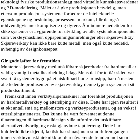
teknologi fysiske produksjonsanlegg med virtuelle kunnskapsverdener
og 3D-modellering. Målet er å øke produksjonen betydelig, men
ettersom produksjonssystemene forbedrer de intellektuelle
egenskapene og beslutningsprosessene markant, blir de også
nødvendigvis mer kompliserte og dyrere. Å minimere nedetiden for
slike systemer er avgjørende for utvikling av alle systemkomponenter
som verktøymaskiner, oppspenningsinnretninger eller skjæreverktøy.
Skjæreverktøy kan ikke bare kutte metall, men også kutte nedetid,
avhengig av designkonseptet.
Gir gode løfter for fremtiden
Monterte skjæreverktøy med utskiftbare skjærehoder fra hardmetall er
veldig vanlig i metallbearbeiding i dag. Mens det for to tiår siden var
svært få systemer bygd på et utskiftbart hode-prinsipp, har nå nesten
alle ledende produsenter av skjæreverktøy denne typen systemer i sitt
produktsortiment.
Fremskritt innen verktøyslipemaskiner har forenklet produksjonen
av hardmetallverktøy og ettersliping av disse. Dette har igjen resultert i
et økt antall små og mellomstore og verktøyprodusenter, og en vekst i
etterslipingstjenester. Det kunne ha vært forventet at denne
tilnærmingen til hardmetalldesign ville utfordre det utskiftbare
alternativet alvorlig, og raskt gjenvinne tapt terreng. Dette har
imidlertid ikke skjedd, faktisk har situasjonen snudd: fremgangen
innen verktøymaskinteknikk og den nåværende trenden mot smart