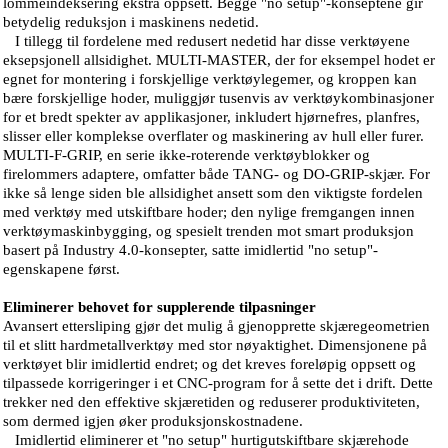
lommeindeksering ekstra oppsett. Begge "no setup"-konseptene gir
betydelig reduksjon i maskinens nedetid.
I tillegg til fordelene med redusert nedetid har disse verktøyene
eksepsjonell allsidighet. MULTI-MASTER, der for eksempel hodet er
egnet for montering i forskjellige verktøylegemer, og kroppen kan
bære forskjellige hoder, muliggjør tusenvis av verktøykombinasjoner
for et bredt spekter av applikasjoner, inkludert hjørnefres, planfres,
slisser eller komplekse overflater og maskinering av hull eller furer.
MULTI-F-GRIP, en serie ikke-roterende verktøyblokker og
firelommers adaptere, omfatter både TANG- og DO-GRIP-skjær. For
ikke så lenge siden ble allsidighet ansett som den viktigste fordelen
med verktøy med utskiftbare hoder; den nylige fremgangen innen
verktøymaskinbygging, og spesielt trenden mot smart produksjon
basert på Industry 4.0-konsepter, satte imidlertid "no setup"-
egenskapene først.
Eliminerer behovet for supplerende tilpasninger
Avansert ettersliping gjør det mulig å gjenopprette skjæregeometrien
til et slitt hardmetallverktøy med stor nøyaktighet. Dimensjonene på
verktøyet blir imidlertid endret; og det kreves foreløpig oppsett og
tilpassede korrigeringer i et CNC-program for å sette det i drift. Dette
trekker ned den effektive skjæretiden og reduserer produktiviteten,
som dermed igjen øker produksjonskostnadene.
Imidlertid eliminerer et "no setup" hurtigutskiftbare skjærehode