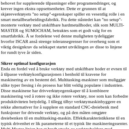
behovet for supplerende tilpasninger eller programendringer, og
krever ingen ekstra oppsettsenheter. Dette er grunnen til at
skjæreverktøyets "no setup"-egenskaper spiller en vesentlig rolle i en
smart metallbearbeidingsfabrikk. Fra dette ståstedet kan "no setup"-
monterte verktøy med utskiftbare hardmetallhoder, slik som MULTI-
MASTER og SUMOCHAM, betraktes som et godt valg for en
smartfabrikk. Å se fordelene ved denne muligheten tydeliggjør
hvorfor ISCAR anså strenge toleransegrenser for overheng som et
viktig designkrav da selskapet startet utviklingen av disse to linjene
for rundt tyve år siden.
Sikrer optimal konfigurasjon
Enda en fordel ved å bruke verktøy med utskiftbare hoder er evnen til
å tilpasse verktøykonfigurasjonen i henhold til kravene for
maskinering av en bestemt del. Multitasking-maskiner som muliggjør
ulike typer fresing i én prosess har blitt veldig populære i industrien.
Disse maskinene har drivverktøyegenskaper til å kombinere
maskinering ved å rotere og ikke rotere verktøy, noe som kan forbedre
produktiviteten betydelig. I tillegg tilbyr verktøymaskinbyggere en
rekke alternativer for å supplere en standard CNC-dreiebenk med
funksjoner for drivende verktøy, og på den måten omgjøre
dreiebenken til en multitasking-maskin. Effektkarakteristikkene til en
typisk drivenhet er lik parameterne til et typisk lite maskineringssenter.