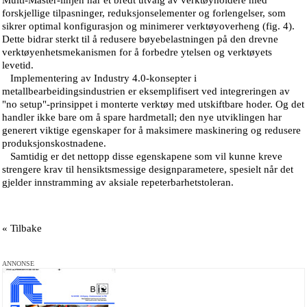
Multi-Master-linjen har et bredt utvalg av verktøyholdere med
forskjellige tilpasninger, reduksjonselementer og forlengelser, som
sikrer optimal konfigurasjon og minimerer verktøyoverheng (fig. 4).
Dette bidrar sterkt til å redusere bøyebelastningen på den drevne
verktøyenhetsmekanismen for å forbedre ytelsen og verktøyets
levetid.
Implementering av Industry 4.0-konsepter i
metallbearbeidingsindustrien er eksemplifisert ved integreringen av
"no setup"-prinsippet i monterte verktøy med utskiftbare hoder. Og det
handler ikke bare om å spare hardmetall; den nye utviklingen har
generert viktige egenskaper for å maksimere maskinering og redusere
produksjonskostnadene.
Samtidig er det nettopp disse egenskapene som vil kunne kreve
strengere krav til hensiktsmessige designparametere, spesielt når det
gjelder innstramming av aksiale repeterbarhetstoleran.
« Tilbake
ANNONSE