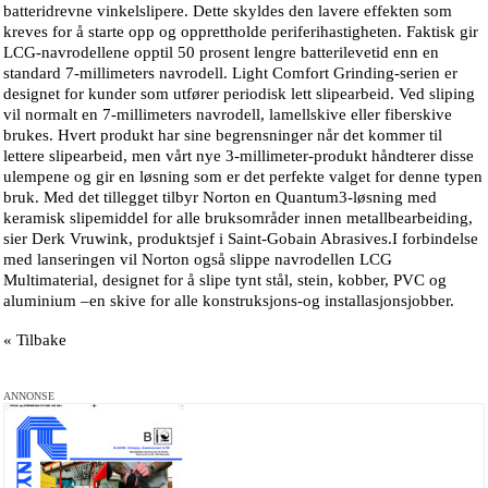
batteridrevne vinkelslipere. Dette skyldes den lavere effekten som
kreves for å starte opp og opprettholde periferihastigheten. Faktisk gir
LCG-navrodellene opptil 50 prosent lengre batterilevetid enn en
standard 7-millimeters navrodell. Light Comfort Grinding-serien er
designet for kunder som utfører periodisk lett slipearbeid. Ved sliping
vil normalt en 7-millimeters navrodell, lamellskive eller fiberskive
brukes. Hvert produkt har sine begrensninger når det kommer til
lettere slipearbeid, men vårt nye 3-millimeter-produkt håndterer disse
ulempene og gir en løsning som er det perfekte valget for denne typen
bruk. Med det tillegget tilbyr Norton en Quantum3-løsning med
keramisk slipemiddel for alle bruksområder innen metallbearbeiding,
sier Derk Vruwink, produktsjef i Saint-Gobain Abrasives.I forbindelse
med lanseringen vil Norton også slippe navrodellen LCG
Multimaterial, designet for å slipe tynt stål, stein, kobber, PVC og
aluminium –en skive for alle konstruksjons-og installasjonsjobber.
« Tilbake
ANNONSE