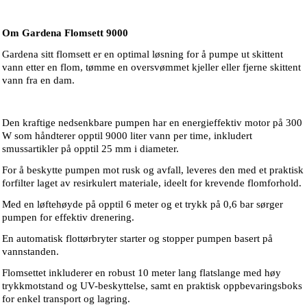
Om Gardena Flomsett 9000
Gardena sitt flomsett er en optimal løsning for å pumpe ut skittent
vann etter en flom, tømme en oversvømmet kjeller eller fjerne skittent
vann fra en dam.
Den kraftige nedsenkbare pumpen har en energieffektiv motor på 300
W som håndterer opptil 9000 liter vann per time, inkludert
smussartikler på opptil 25 mm i diameter.
For å beskytte pumpen mot rusk og avfall, leveres den med et praktisk
forfilter laget av resirkulert materiale, ideelt for krevende flomforhold.
Med en løftehøyde på opptil 6 meter og et trykk på 0,6 bar sørger
pumpen for effektiv drenering.
En automatisk flottørbryter starter og stopper pumpen basert på
vannstanden.
Flomsettet inkluderer en robust 10 meter lang flatslange med høy
trykkmotstand og UV-beskyttelse, samt en praktisk oppbevaringsboks
for enkel transport og lagring.