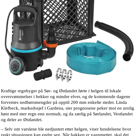
Kraftige regnbyger på Sør- og Østlandet førte i helgen til lokale
oversvømmelser i bekker og mindre elver, og de kommende dagene
forventes nedbørsmengder på opptil 200 mm enkelte steder. Linda
Klefbeck, markedssjef i Gardena, sier prognosene peker mot en urolig
høst med mer regn enn normalt, og da særlig på Sørlandet, Vestlandet
og deler av Østlandet.
– Selv om varslene ble nedjustert etter helgen, viser hendelsene hvor
raskt situasjonen kan endre seg. Når bakken er vannmettet, skal det