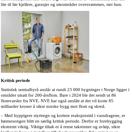
lite til før kjellere, garasjer og uteområder oversvømmes, sier hun.
Kritisk periode
Statistisk sentralbyrå anslår at rundt 23 000 bygninger i Norge ligger i
områder utsatt for 200-årsflom. Bare i 2024 ble det sendt ut 86
flomvarsler fra NVE. NVE har også anslått at det vil koste 85
milliarder kroner å sikre norske bygg mot flom og skred.
– Med hyppigere styrtregn og kortere reaksjonstid i vassdragene, er
høstsesongen blitt en særlig kritisk periode. Derfor er forebygging
ekstremt viktig. Viktige tiltak er å rense takrenner og avløp, sikre