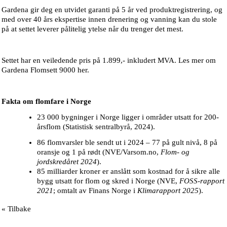
Gardena gir deg en utvidet garanti på 5 år ved produktregistrering, og
med over 40 års ekspertise innen drenering og vanning kan du stole
på at settet leverer pålitelig ytelse når du trenger det mest.
Settet har en veiledende pris på 1.899,- inkludert MVA. Les mer om
Gardena Flomsett 9000
her
.
Fakta om flomfare i Norge
23 000 bygninger i Norge ligger i områder utsatt for 200-
årsflom
(Statistisk sentralbyrå, 2024).
86 flomvarsler ble sendt ut i 2024 – 77 på gult nivå, 8 på
oransje og 1 på rødt
(NVE/Varsom.no,
Flom- og
jordskredåret 2024
).
85 milliarder kroner er anslått som kostnad for å sikre alle
bygg utsatt for flom og skred i Norge
(NVE,
FOSS-rapport
2021
; omtalt av Finans Norge i
Klimarapport 2025
).
« Tilbake