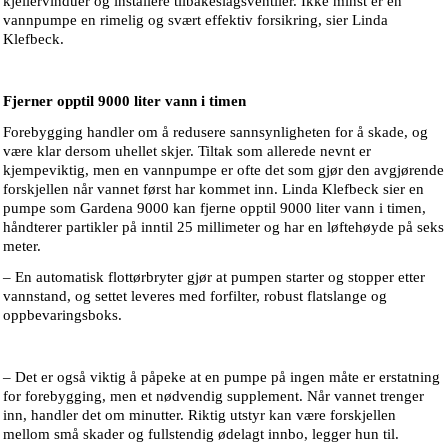
kjellervinduer og installere tilbakeslagsventiler. Ikke minst er en
vannpumpe en rimelig og svært effektiv forsikring, sier Linda
Klefbeck.
Fjerner opptil 9000 liter vann i timen
Forebygging handler om å redusere sannsynligheten for å skade, og
være klar dersom uhellet skjer. Tiltak som allerede nevnt er
kjempeviktig, men en vannpumpe er ofte det som gjør den avgjørende
forskjellen når vannet først har kommet inn. Linda Klefbeck sier en
pumpe som Gardena 9000 kan fjerne opptil 9000 liter vann i timen,
håndterer partikler på inntil 25 millimeter og har en løftehøyde på seks
meter.
– En automatisk flottørbryter gjør at pumpen starter og stopper etter
vannstand, og settet leveres med forfilter, robust flatslange og
oppbevaringsboks.
– Det er også viktig å påpeke at en pumpe på ingen måte er erstatning
for forebygging, men et nødvendig supplement. Når vannet trenger
inn, handler det om minutter. Riktig utstyr kan være forskjellen
mellom små skader og fullstendig ødelagt innbo, legger hun til.