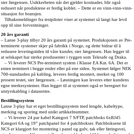
sier Jørgensen. Usikkerheten når det gjelder kostnader, blir også
redusert når produktene er ferdig koblet. – Dette er en vinn-vinn-vinn-
situasjon for bransjen.
Tilbakemeldinger fra testpiloter viser at systemet så langt har levd
opp til sine forventninger.
20 års garanti
– Lanse 3-play tilbyr 20 års garanti på systemet. Produksjonen av Pre-
terminerte systemer skjer på fabrikk i Norge, og dette bidrar til å
redusere leveringstiden til våre kunder, sier Jørgensen. Han legger til
at selskapet har sterke produsenter i ryggen som Telesafe og Draka.
– Vi leverer NCS Pre-terminert system i Klasse EA Kat. 6A. Det er
enten terminert i begge ender eller på ene siden. Systemet følger NEK
700-standarden på kabling, leveres ferdig montert, merket og 100
prosent testet, sier Jørgensen. – Løsningen kan leveres etter kundens
egne merkesystemer. Han legger til at systemet også er beregnet for
utstyrskabling i datasentre.
Bestillingssystem
Lanse 3-play har et eget bestillingssystem med lengde, kabeltype,
merking og sporing med unikt artikkelnummer.
– Vi leverer 24 par kabel Kategori 7 S/FTP, patchboks 6xRJ45
Kategori 6A og 19” patchpanel for 4 patchbokser. Patchboksene til
NCS er klargjort for montering i panel og gulv, tak eller føringsvei,