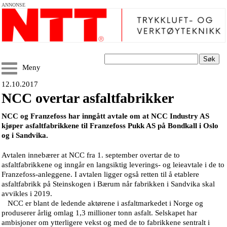
ANNONSE
Søk
Meny
12.10.2017
NCC overtar asfaltfabrikker
NCC og Franzefoss har inngått avtale om at NCC Industry AS
kjøper asfaltfabrikkene til Franzefoss Pukk AS på Bondkall i Oslo
og i Sandvika.
Avtalen innebærer at NCC fra 1. september overtar de to
asfaltfabrikkene og inngår en langsiktig leverings- og leieavtale i de to
Franzefoss-anleggene. I avtalen ligger også retten til å etablere
asfaltfabrikk på Steinskogen i Bærum når fabrikken i Sandvika skal
avvikles i 2019.
NCC er blant de ledende aktørene i asfaltmarkedet i Norge og
produserer årlig omlag 1,3 millioner tonn asfalt. Selskapet har
ambisjoner om ytterligere vekst og med de to fabrikkene sentralt i