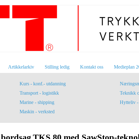
Artikkelarkiv
Stilling ledig
Kontakt oss
Medieplan 2
Kurs - konf.- utdanning
Næringsm
Transport - logistikk
Teknikk 
Marine - shipping
Hytteliv - 
Maskin - verksted
s bordsag TKS 80 med SawStop-tekno