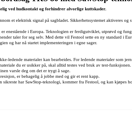
lig ved hudkontakt og forhindrer alvorlige kuttskader.
nnom et elektrisk signal på sagbladet. Sikkerhetssystemet aktiveres og 
enestående i Europa. Teknologien er ferdigutviklet, utprøvd og fung
ender taler for seg selv. Med dette vil Festool sette en ny standard i Eur
ien og har nå startet implementeringen i egne sager.
og ikke-ledende materialer kan bearbeides. For ledende materialer som je
ateriale du er usikker på, skal alltid testes ved bruk av test-funksjonen
inen varsle deg om det er trygt å sage.
sisjon, er behagelig å jobbe med og gir et rent kapp.
n sikreste har SawStop-teknologi, kommer fra Festool, og kan kjøpes h