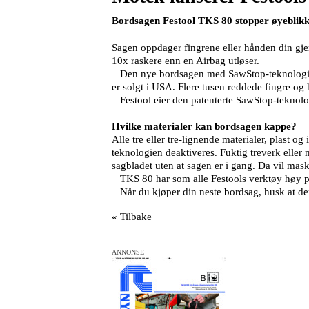
Bordsagen Festool TKS 80 stopper øyeblikke
Sagen oppdager fingrene eller hånden din gje
10x raskere enn en Airbag utløser.
Den nye bordsagen med SawStop-teknologi er 
er solgt i USA. Flere tusen reddede fingre og h
Festool eier den patenterte SawStop-teknolog
Hvilke materialer kan bordsagen kappe?
Alle tre eller tre-lignende materialer, plast 
teknologien deaktiveres. Fuktig treverk eller m
sagbladet uten at sagen er i gang. Da vil mask
TKS 80 har som alle Festools verktøy høy pre
Når du kjøper din neste bordsag, husk at de
« Tilbake
ANNONSE