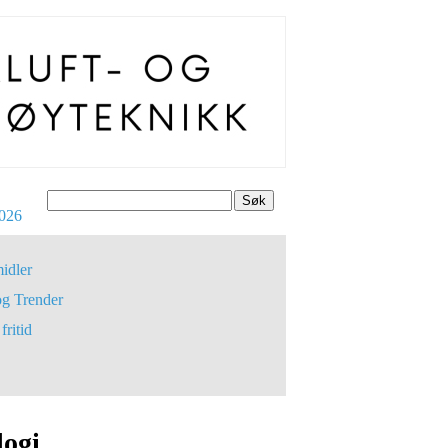
Søk
026
idler
og Trender
fritid
logi