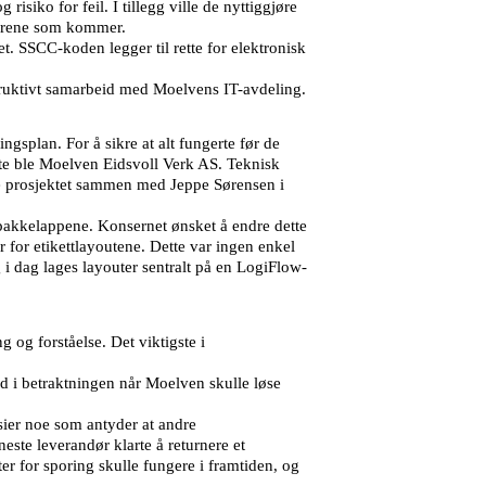
siko for feil. I tillegg ville de nyttiggjøre
i årene som kommer.
. SSCC-koden legger til rette for elektronisk
struktivt samarbeid med Moelvens IT-avdeling.
gsplan. For å sikre at alt fungerte før de
ette ble Moelven Eidsvoll Verk AS. Teknisk
rte prosjektet sammen med Jeppe Sørensen i
 pakkelappene. Konsernet ønsket å endre dette
r for etikettlayoutene. Dette var ingen enkel
 dag lages layouter sentralt på en LogiFlow-
 og forståelse. Det viktigste i
ed i betraktningen når Moelven skulle løse
sier noe som antyder at andre
este leverandør klarte å returnere et
r for sporing skulle fungere i framtiden, og