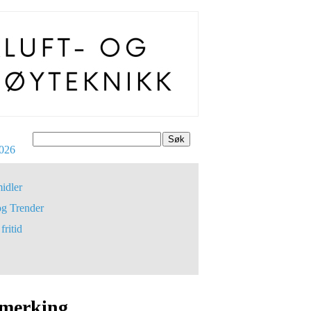
Søk
026
idler
og Trender
fritid
 merking