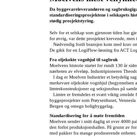
Da byggevareleverandøren og sagbruksgigant
standardiseringsprosjektene i selskapets hi
stødig prosjektstyring.
Selv for et selskap som gjennom tiden har gjen
for øvrig, var dette prosjektet krevende, men
Nødvendig fordi bransjen kom med krav om S
De gikk for en LogiFlow-løsning fra ACT Log
Fra oljekokte vognhjul til sagbruk
Moelvens historie startet for rundt 130 år si
nærheten av elveløp. Industripioneren Theodor
I dag er Moelven Industrier et betydelig sagbr
merkevare oljekokte vognhjul (begynnelsen av 
limtrekonstruksjoner og seksjonshus på samle
Limtre er fremdeles et svært viktig område f
byggeprosjekter som Prøysenhuset, Vennesla bi
Bergen og omegn boligbyggelag.
Standardisering for å møte fremtiden
Moelven sender i snitt daglig ut over 4000 pak
den forlot produksjonshallen. På grunn av fors
med pakker fra mange produserende enheter.