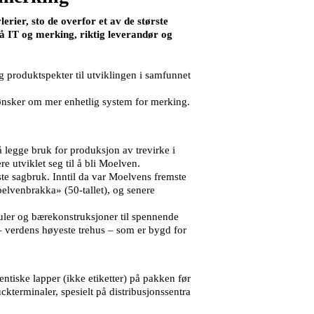
ier, sto de overfor et av de største
på IT og merking, riktig leverandør og
og produktspekter til utviklingen i samfunnet
nsker om mer enhetlig system for merking.
 legge bruk for produksjon av trevirke i
 utviklet seg til å bli Moelven.
ste sagbruk. Inntil da var Moelvens fremste
oelvenbrakka» (50-tallet), og senere
uler og bærekonstruksjoner til spennende
 – verdens høyeste trehus – som er bygd for
entiske lapper (ikke etiketter) på pakken før
ckterminaler, spesielt på distribusjonssentra