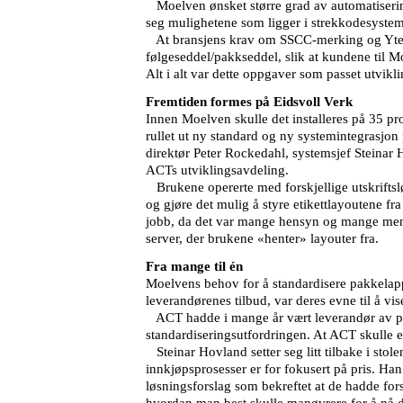
Moelven ønsket større grad av automatisering o
seg mulighetene som ligger i strekkodesysteme
At bransjens krav om SSCC-merking og Ytelses
følgeseddel/pakkseddel, slik at kundene til M
Alt i alt var dette oppgaver som passet utvik
Fremtiden formes på Eidsvoll Verk
Innen Moelven skulle det installeres på 35 pr
rullet ut ny standard og ny systemintegrasjon
direktør Peter Rockedahl, systemsjef Steinar 
ACTs utviklingsavdeling.
Brukene opererte med forskjellige utskriftsl
og gjøre det mulig å styre etikettlayoutene fra
jobb, da det var mange hensyn og mange meni
server, der brukene «henter» layouter fra.
Fra mange til én
Moelvens behov for å standardisere pakkelappen
leverandørenes tilbud, var deres evne til å vi
ACT hadde i mange år vært leverandør av print
standardiseringsutfordringen. At ACT skulle 
Steinar Hovland setter seg litt tilbake i sto
innkjøpsprosesser er for fokusert på pris. Han
løsningsforslag som bekreftet at de hadde for
hvordan man best skulle manøvrere for å nå d