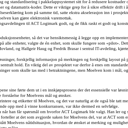
g standardisering i pakkelappsystemet sitt for å redusere kostnader og ri
r og datamatrix-koder. Dette er viktige grep for å sikre effektiv drift 
erklæring kom på samme tid, satte ekstra akselerasjon inn i prosjektet
oelven kan gjøre elektronisk varemottak.
lingsavdelingen til ACT Logimark godt, og de fikk raskt et godt og kon
oduksjonsenheter, så det var hensiktsmessig å legge opp en implementerin
 på alle enheter, valgte de én enhet, som skulle fungere som «pilot». D
Hovland, og Hallgeir Haug og Fredrik Brasar i sentral IT-avdeling, kjø
øsninger, forskjellig informasjon på merkingen og forskjellig layout på
 sentralt hold. En viktig del av prosjektet var derfor å enes om standarde
nger som skulle tas med i betraktningene, men Moelven kom i mål, og i
e sine førte dem ut i en innkjøpsprosess der det essensielle var løsning
se forståelse for Moelvens mål og ønsker.
ere og etiketter til Moelven, og det var naturlig at de også ble tatt m
ende opp med å vinne konkurransen, var ikke dermed en selvfølge.
len når han får spørsmål om hvorfor ACT Logimark ble valgt. Han ler og 
 forteller at det som avgjorde saken for Moelvens del, var at ACT som en
stått Moelvens nåtidsituasjon, hvordan de ønsket at merking og mulighete
ette målet.