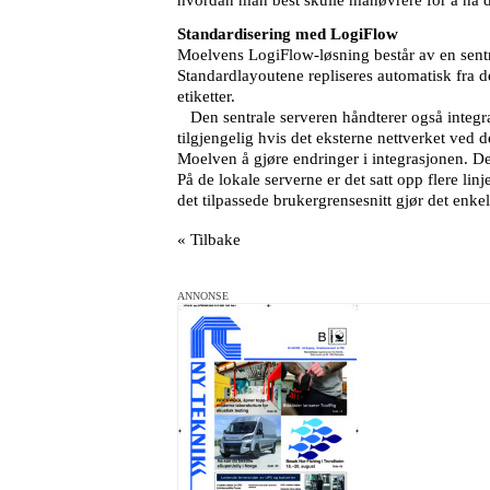
Standardisering med LogiFlow
Moelvens LogiFlow-løsning består av en sentral
Standardlayoutene repliseres automatisk fra den
etiketter.
Den sentrale serveren håndterer også integrasj
tilgjengelig hvis det eksterne nettverket ved de
Moelven å gjøre endringer i integrasjonen. De
På de lokale serverne er det satt opp flere lin
det tilpassede brukergrensesnitt gjør det enkelt 
« Tilbake
ANNONSE