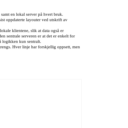
 samt en lokal server på hvert bruk.
sist oppdaterte layouter ved utskrift av
kale klientene, slik at data også er
den sentrale serveren er at det er enkelt for
å logikken kun sentralt.
trengs. Hver linje har forskjellig oppsett, men