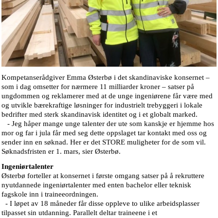
Kompetanserådgiver Emma Østerbø i det skandinaviske konsernet –
som i dag omsetter for nærmere 11 milliarder kroner – satser på
ungdommen og reklamerer med at de unge ingeniørene får være med
og utvikle bærekraftige løsninger for industrielt trebyggeri i lokale
bedrifter med sterk skandinavisk identitet og i et globalt marked.
- Jeg håper mange unge talenter der ute som kanskje er hjemme hos
mor og far i jula får med seg dette oppslaget tar kontakt med oss og
sender inn en søknad. Her er det STORE muligheter for de som vil.
Søknadsfristen er 1. mars, sier Østerbø.
Ingeniørtalenter
Østerbø forteller at konsernet i første omgang satser på å rekruttere
nyutdannede ingeniørtalenter med enten bachelor eller teknisk
fagskole inn i traineeordningen.
- I løpet av 18 måneder får disse oppleve to ulike arbeidsplasser
tilpasset sin utdanning. Parallelt deltar traineene i et