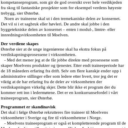
kompetanseprogram, som gir de god oversikt over hele verdikjeden
fra skog til fantastiske prosjekter som for eksempel verdens høyeste
trebygg, sier Østerbø.
Noen av traineene skal ut i den tremekaniske delen av konsernet.
Det vil si i et sagbruk eller høvleri. De andre skal jobbe i den
byggetekniske delen av konsernet – enten i modul-, limtre- eller
innredningsvirksomheten til Moelven.
Der verdiene skapes
Østerbø sier at de unge ingeniørene skal ha ekstra fokus på
verdiskapningsprosessene i virksomheten.
- Med det mener jeg at de får jobbe direkte med prosessene som
skaper Moelvens produkter og tjenester. Etter endt traineeperiode har
de 18 måneders erfaring fra drift. Selv om flere kanskje ender opp i
administrative stillinger eller som ledere etter hvert, tror jeg det er
viktig at de har erfaring fra de deler av virksomheten der
verdiskapningen virkelig skjer. Dette blir ikke et program der du
kommer rett inn i ledermøtene. Det er en konkurransefordel i vårt
traineeprogram, sier Østerbø.
Programmet er skandinavisk
Det skal i følge Østerbø rekrutteres fire traineer til Moelvens
virksomheter i Sverige og fire til virksomhetene i Norge.
- Moelvens traineeprogram er også et kompletterende program til de