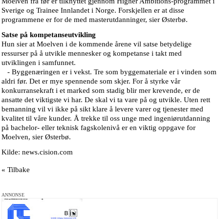
Moelven fra før er tilknyttet gjennom Higher Ambitions-programmet i
Sverige og Trainee Innlandet i Norge. Forskjellen er at disse
programmene er for de med masterutdanninger, sier Østerbø.
Satse på kompetanseutvikling
Hun sier at Moelven i de kommende årene vil satse betydelige
ressurser på å utvikle mennesker og kompetanse i takt med
utviklingen i samfunnet.
- Byggenæringen er i vekst. Tre som byggemateriale er i vinden som
aldri før. Det er mye spennende som skjer. For å styrke vår
konkurransekraft i et marked som stadig blir mer krevende, er de
ansatte det viktigste vi har. De skal vi ta vare på og utvikle. Uten rett
bemanning vil vi ikke på sikt klare å levere varer og tjenester med
kvalitet til våre kunder. Å trekke til oss unge med ingeniørutdanning
på bachelor- eller teknisk fagskolenivå er en viktig oppgave for
Moelven, sier Østerbø.
Kilde: news.cision.com
« Tilbake
ANNONSE