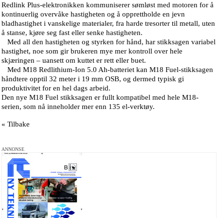
Redlink Plus-elektronikken kommuniserer sømløst med motoren for å
kontinuerlig overvåke hastigheten og å opprettholde en jevn
bladhastighet i vanskelige materialer, fra harde tresorter til metall, uten
å stanse, kjøre seg fast eller senke hastigheten.
Med all den hastigheten og styrken for hånd, har stikksagen variabel
hastighet, noe som gir brukeren mye mer kontroll over hele
skjæringen – uansett om kuttet er rett eller buet.
Med M18 Redlithium-Ion 5.0 Ah-batteriet kan M18 Fuel-stikksagen
håndtere opptil 32 meter i 19 mm OSB, og dermed typisk gi
produktivitet for en hel dags arbeid.
Den nye M18 Fuel stikksagen er fullt kompatibel med hele M18-
serien, som nå inneholder mer enn 135 el-verktøy.
« Tilbake
ANNONSE