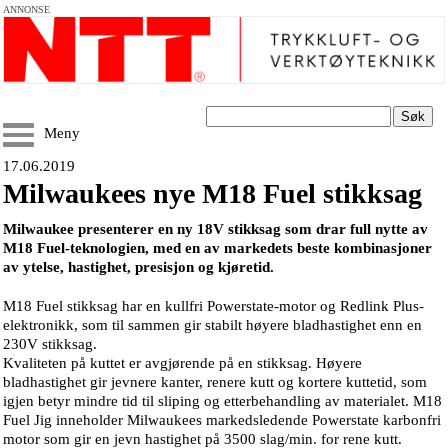
ANNONSE
Søk
Meny
17.06.2019
Milwaukees nye M18 Fuel stikksag
Milwaukee presenterer en ny 18V stikksag som drar full nytte av
M18 Fuel-teknologien, med en av markedets beste kombinasjoner
av ytelse, hastighet, presisjon og kjøretid.
M18 Fuel stikksag har en kullfri Powerstate-motor og Redlink Plus-
elektronikk, som til sammen gir stabilt høyere bladhastighet enn en
230V stikksag.
Kvaliteten på kuttet er avgjørende på en stikksag. Høyere
bladhastighet gir jevnere kanter, renere kutt og kortere kuttetid, som
igjen betyr mindre tid til sliping og etterbehandling av materialet. M18
Fuel Jig inneholder Milwaukees markedsledende Powerstate karbonfri
motor som gir en jevn hastighet på 3500 slag/min. for rene kutt.