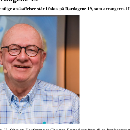
entlige anskaffelser står i fokus på Rørdagene 19, som arrangeres i L
 13. februar. Konferansier Christen Ræstad ser frem til en konferanse m