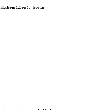
illestrøm 12. og 13. februar.
ed et allsidig program, der blant annet