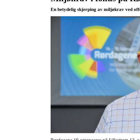
En betydelig skjerping av miljøkrav ved off
R
ørdagene 19 arrangeres på Lillestrøm 12. og