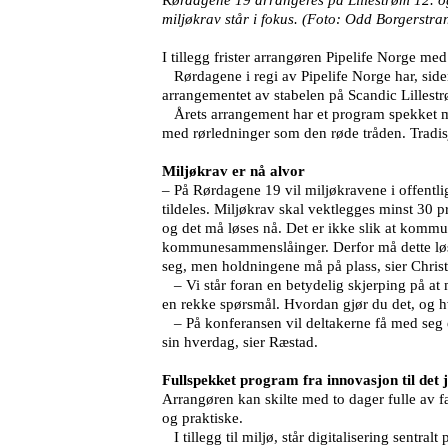
miljøkrav står i fokus. (Foto: Odd Borgerstra
I tillegg frister arrangøren Pipelife Norge 
Rørdagene i regi av Pipelife Norge har, siden
arrangementet av stabelen på Scandic Lillestr
Årets arrangement har et program spekket med
med rørledninger som den røde tråden. Tradis
Miljøkrav er nå alvor
– På Rørdagene 19 vil miljøkravene i offentlige 
tildeles. Miljøkrav skal vektlegges minst 30 pr
og det må løses nå. Det er ikke slik at kom
kommunesammenslåinger. Derfor må dette løse
seg, men holdningene må på plass, sier Chris
– Vi står foran en betydelig skjerping på at mi
en rekke spørsmål. Hvordan gjør du det, og 
– På konferansen vil deltakerne få med seg en 
sin hverdag, sier Ræstad.
Fullspekket program fra innovasjon til det
Arrangøren kan skilte med to dager fulle av f
og praktiske.
I tillegg til miljø, står digitalisering sentr