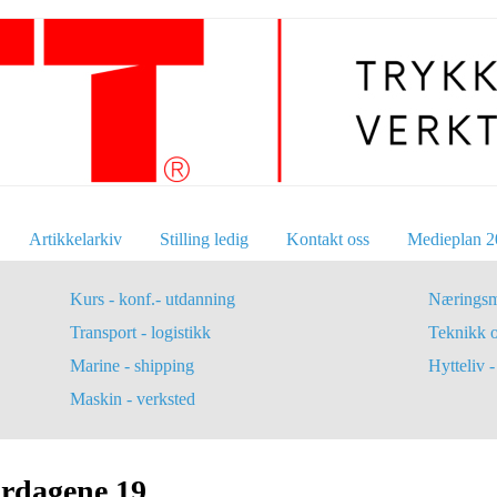
Artikkelarkiv
Stilling ledig
Kontakt oss
Medieplan 2
Kurs - konf.- utdanning
Næringsm
Transport - logistikk
Teknikk 
Marine - shipping
Hytteliv - 
Maskin - verksted
ørdagene 19