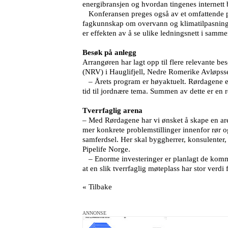
energibransjen og hvordan tingenes internett 
Konferansen preges også av et omfattende prog
fagkunnskap om overvann og klimatilpasning, 
er effekten av å se ulike ledningsnett i sam
Besøk på anlegg
Arrangøren har lagt opp til flere relevante 
(NRV) i Hauglifjell, Nedre Romerike Avløps
– Årets program er høyaktuelt. Rørdagene er le
tid til jordnære tema. Summen av dette er en r
Tverrfaglig arena
– Med Rørdagene har vi ønsket å skape en are
mer konkrete problemstillinger innenfor rør o
samferdsel. Her skal byggherrer, konsulenter, 
Pipelife Norge.
– Enorme investeringer er planlagt de kommen
at en slik tverrfaglig møteplass har stor verdi 
« Tilbake
ANNONSE