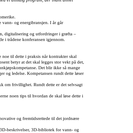
Romerike.
e vann- og energibransjen. I år går
digitalisering og utfordringer i grøfta –
lde i trådene konferansen igjennom.
 noe til dette i praksis når kontrakter skal
osent betyr at det skal legges stor vekt på det,
innkjøpskompetanse. Det blir ikke så mange
er og ledelse. Kompetansen rundt dette løser
kk om frivillighet. Rundt dette er det selvsagt
rne noen tips til hvordan de skal løse dette i
ovative og fremtidsrettede til det jordnære
å 3D-beskrivelser, 3D-bibliotek for vann- og