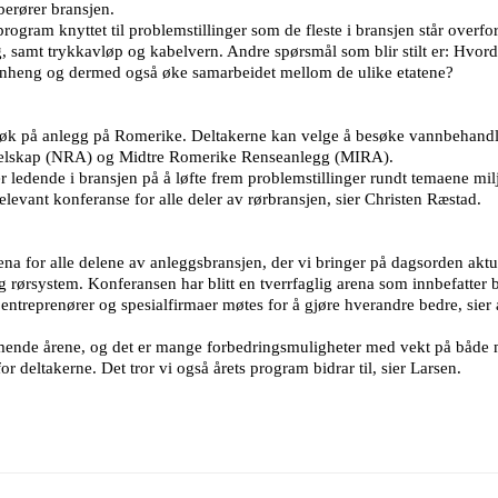
berører bransjen.
ram knyttet til problemstillinger som de fleste i bransjen står overfor
samt trykkavløp og kabelvern. Andre spørsmål som blir stilt er: Hvord
menheng og dermed også øke samarbeidet mellom de ulike etatene?
besøk på anlegg på Romerike. Deltakerne kan velge å besøke vannbehan
selskap (NRA) og Midtre Romerike Renseanlegg (MIRA).
dende i bransjen på å løfte frem problemstillinger rundt temaene miljø o
elevant konferanse for alle deler av rørbransjen, sier Christen Ræstad.
na for alle delene av anleggsbransjen, der vi bringer på dagsorden akt
g rørsystem. Konferansen har blitt en tverrfaglig arena som innbefatter
entreprenører og spesialfirmaer møtes for å gjøre hverandre bedre, sier 
de årene, og det er mange forbedringsmuligheter med vekt på både milj
for deltakerne. Det tror vi også årets program bidrar til, sier Larsen.