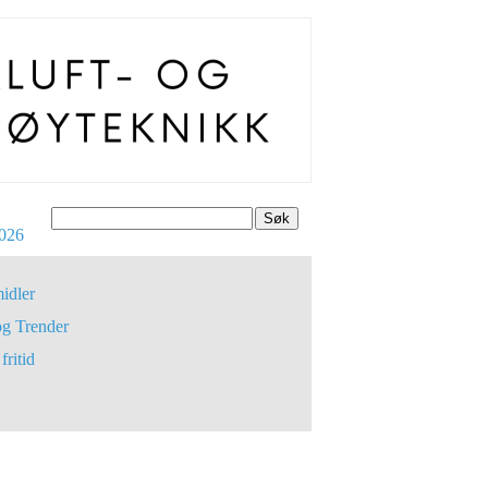
Søk
026
idler
og Trender
fritid