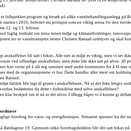
nd)
med et fullspekket program og besøk på ulike vannbehandlingsanlegg på 
 starten i 2016, befestet sin posisjon som en viktig arena for den norsk
øm 12. og 13. februar.
 faglig innhold om tema innen miljø og klimautfordringer, innovasjon, 
jonen tro er vannbransjens nestor Christen Ræstad ordstyrer og skal ho
anskaffelser bli satt i fokus. Alle sier at miljø er viktig, men vi ser ikke
osent ved offentlige anskaffelser, men dette blir ikke tatt på alvor. 30 pr
muner kan vente på å slå seg sammen med andre kommuner for å få mer 
s med de organisasjonene vi har. Dette handler aller mest om holdning
ten Ræstad.
ljø faktisk blir lagt til grunn i anskaffelsene. Nå er det ikke lenger sna
hvordan bedømmer du dette i forbindelse med selve anskaffelsen?
klar beskjed om at nå er det alvor. I tillegg håper vi å kunne gi deltake
 jordnære
aglige foredrag for vann- og energibransjen. Temaene spenner fra det inn
alt på Rørdagene 19. Gjennom ulike foredragsholdere blir det satt fokus p