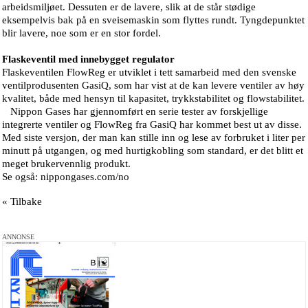
arbeidsmiljøet. Dessuten er de lavere, slik at de står stødige
eksempelvis bak på en sveisemaskin som flyttes rundt. Tyngdepunktet
blir lavere, noe som er en stor fordel.
Flaskeventil med innebygget regulator
Flaskeventilen FlowReg er utviklet i tett samarbeid med den svenske
ventilprodusenten GasiQ, som har vist at de kan levere ventiler av høy
kvalitet, både med hensyn til kapasitet, trykkstabilitet og flowstabilitet.
Nippon Gases har gjennomført en serie tester av forskjellige
integrerte ventiler og FlowReg fra GasiQ har kommet best ut av disse.
Med siste versjon, der man kan stille inn og lese av forbruket i liter per
minutt på utgangen, og med hurtigkobling som standard, er det blitt et
meget brukervennlig produkt.
Se også: nippongases.com/no
« Tilbake
ANNONSE