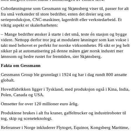
Cobotløsningene som Gessmann og Skjønsberg viser til, passer for alt
fra små verksteder til store bedrifter, enten det dreier seg om
serieproduksjon, CNC-maskiner, lagerdrift eller verkstedarbeid. Et
viktig aspekt er skalerbarheten:
– Mange bedrifter ønsker å starte i det små, teste én stasjon og bygge
videre. Nettopp derfor tror jeg at modulære løsninger som kan vokse i
takt med behovet er perfekt for norske virksomheter. På sikt er jeg helt
sikker på at automatisering på denne måten gjør norsk industri mer
lønnsom og bedre rustet for fremtiden, sier Skjønsberg.
Fakta om Gessmann
Gessmann Group ble grunnlagt i 1924 og har i dag rundt 800 ansatte
globalt.
Hovedfabrikken ligger i Tyskland, med produksjon også i Kina, India,
Polen, Canada og USA.
Omsetter for over 120 millioner euro årlig.
Produktene brukes i alt fra kraner, gaffeltrucker og industriroboter til
tog, skip og sceneteknologi.
Referanser i Norge inkluderer Flytoget, Equinor, Kongsberg Maritime,