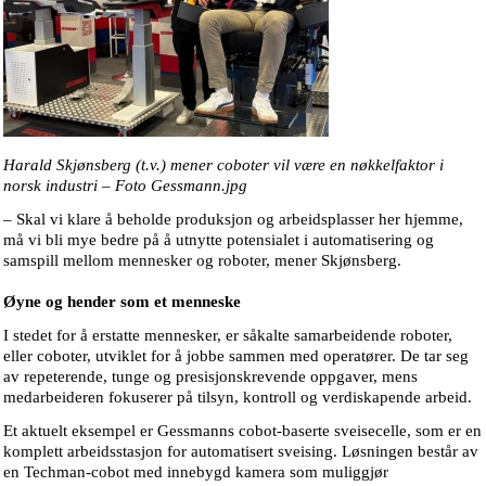
Harald Skjønsberg (t.v.) mener coboter vil være en nøkkelfaktor i
norsk industri – Foto Gessmann.jpg
– Skal vi klare å beholde produksjon og arbeidsplasser her hjemme,
må vi bli mye bedre på å utnytte potensialet i automatisering og
samspill mellom mennesker og roboter, mener Skjønsberg.
Øyne og hender som et menneske
I stedet for å erstatte mennesker, er såkalte samarbeidende roboter,
eller coboter, utviklet for å jobbe sammen med operatører. De tar seg
av repeterende, tunge og presisjonskrevende oppgaver, mens
medarbeideren fokuserer på tilsyn, kontroll og verdiskapende arbeid.
Et aktuelt eksempel er Gessmanns cobot-baserte sveisecelle, som er en
komplett arbeidsstasjon for automatisert sveising. Løsningen består av
en Techman-cobot med innebygd kamera som muliggjør