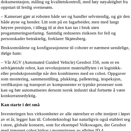
dokumentasjon, måling og kvalitetskontroll, med høy nøyaktighet fra
oppstart til ferdig sveisesøm.
– Kameraet gjør at roboten både ser og handler selvstendig, og gir den
både øyne og hender. Litt som på en fagarbeider, men med langt
høyere presisjon, i tillegg til at den kan tas i bruk uten
progammeringserfaring. Samtidig reduseres risikoen for feil og
personskader betraktelig, forklarer Skjønsberg.
Bruksområdene og konfigurasjonene til coboter er nærmest uendelige,
ifølge ham:
– Vår AGV (Automated Guided Vehicle) Gessbot 350, som er en
selvkjørende robot, kan revolusjonere materialflyten i et logistikk-
eller produksjonsmiljø når den kombineres med en cobot. Oppgaver
som montering, sammenstilling, plukking, palletering, inspeksjon,
verifikasjon og transport av komponenter er typiske prosesser som
kan og bør automatiseres dersom norsk industri skal fortsette å være
konkurransedyktig.
Kan starte i det små
Investeringen hos virksomheter av alle størrelser er ofte inntjent i løpet
av et år, legger han til. Cobotteknologi har naturligvis også etablert seg
i store, globale konsern, som for eksempel Volkswagen, der Gessbot
med integrert cobot bidrar i monteringen av elbilen ID.4.