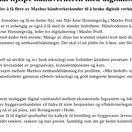
or å få flere av Maxbos håndverkerkunder til å bruke digitale verkt
 forenkles og få en bedre flyt, sier Nils Arne Honningsvåg i Maxbo Pro
n er vi avhengig av også å få med de mindre bedriftene. Håndverkeren k
Arne Honningsvåg, leder for digitalisering i Maxbo Proff.
med under fem ansatte. Mange av disse har kommet relativt kort med dig
er og netthandelsløsninger. Det skal vi nå jobbe for å løse, sier H
f nå utvikle og ta i bruk teknologi som forbedrer kundens prosesser. H
net leverandør av programvare, konsulenttjenester og kurs.
rasjon mellom Maxbos netthandelsløsning for proffene, «Min bedrift» o
ansefordeler gjennom effektiv teknologi og godt integrerte løsninger, si
ng som muliggjør digital varehandel mellom eksisterende fagsystem og lo
v byggevarehandelen vil bidra til store besparelser og effektiviseringsmu
 nå er på plass, sier Rosingaunet i Holte.
få til digital sporbarhet fra kalkyle til bestilling av byggevarer, lever
idet enklere, raskere og mer presist. Samtidig som det gir bedre kontrol