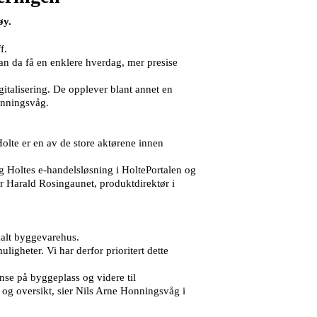
øy.
ff.
an da få en enklere hverdag, mer presise
italisering. De opplever blant annet en
onningsvåg.
olte er en av de store aktørene innen
g Holtes e-handelsløsning i HoltePortalen og
er Harald Rosingaunet, produktdirektør i
kalt byggevarehus.
ligheter. Vi har derfor prioritert dette
anse på byggeplass og videre til
l og oversikt, sier Nils Arne Honningsvåg i