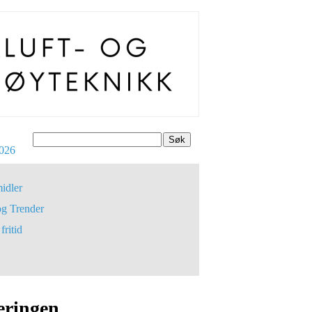
Søk
026
idler
og Trender
fritid
eringen