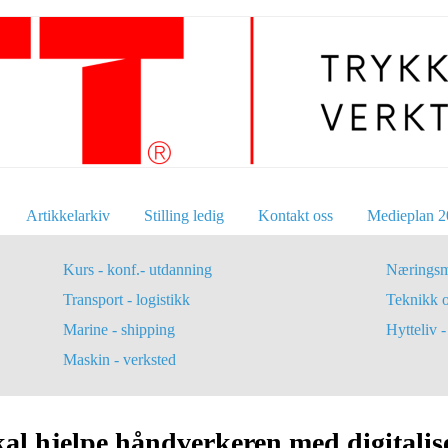
Artikkelarkiv
Stilling ledig
Kontakt oss
Medieplan 2
Kurs - konf.- utdanning
Næringsm
Transport - logistikk
Teknikk 
Marine - shipping
Hytteliv - 
Maskin - verksted
al hjelpe håndverkeren med digitalis