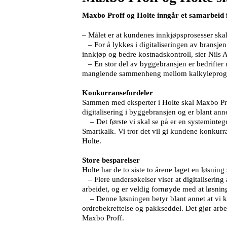
Maxbo Proff og Holte inngår et samarbeid f
– Målet er at kundenes innkjøpsprosesser skal
– For å lykkes i digitaliseringen av bransje
innkjøp og bedre kostnadskontroll, sier Nils 
– En stor del av byggebransjen er bedrifter 
manglende sammenheng mellom kalkyleprogramm
Konkurransefordeler
Sammen med eksperter i Holte skal Maxbo Prof
digitalisering i byggebransjen og er blant an
– Det første vi skal se på er en systeminteg
Smartkalk. Vi tror det vil gi kundene konkurr
Holte.
Store besparelser
Holte har de to siste to årene laget en løsni
– Flere undersøkelser viser at digitalisering a
arbeidet, og er veldig fornøyde med at løsning
– Denne løsningen betyr blant annet at vi kan 
ordrebekreftelse og pakkseddel. Det gjør arbe
Maxbo Proff.