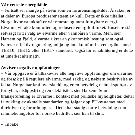
Vår reneste energikilde
– Fortsatt ser mange på strøm som en forurensningskilde. Årsaken er
at deler av Europa produserer strøm av kull. Dette er ikke tilfellet i
Norge hvor vannkraft er vår reneste og mest fornybare energi. –
Elvarme vil øke komforten og redusere energiforbruket. Huseiere står
selvsagt fritt i valg av elvarme eller vannbåren varme. Men, sier
Harsem og Fjeld, elvarme sikrer en økonomisk løsning som også
ivaretar effektiv regulering, miljø og innekomfort i lavenergihus med
TEK10, TEK15 eller TEK17 standard. Også for rehabilitering er dette
et umerket alternativ.
Avviser negative oppfatninger
– Vår oppgave er å tilbakevise alle negative oppfatninger om elvarme,
og forsøk på å regulere elvarme, med saklig og nøktern beskrivelse av
fakta. Norge har kraftoverskudd, og er en betydelig nettoeksportør av
fornybar, utslippsfri og ren elektrisitet, sier Harsem. Som
bransjeforening er Elvarme i kontakt med politiske myndigheter, deltar
i utvikling av aktuelle standarder, og følger opp EU-systemet med
direktiver og forordninger. – Dette har stadig større betydning som
rammebetingelser for norske bedrifter, sier han til slutt.
« Tilbake