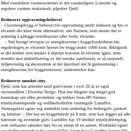
Med vannbårne varmesystemer er det vanskeligere å utnytte og
regulere varmen maksimalt, påpeker Fjeld.
Reduserer oppvarmingsbehovet
– I lavenergibygg er behovet for oppvarming sterkt redusert og her er
elvarme det klart beste alternativet, sier Harsem, som mener det er
urimelig å pålegge restriksjoner eller forby elvarme.
– Ved forrige revisjon av energikravene i byggeforskriftene ble
reguleringen av elvarme fjernet for bygg under 1000 kvm. Riktignok
er det krefter som ønsker å skjerpe kravene til elvarme igjen, men
trenden mot elektrifisering av det norske samfunnet, er så rasjonell,
miljøvennlig og økonomisk at det åpenbart må få gjennomslag i
energikravene for byggesektoren, understreker han.
Reduserer uønsket støy
Fjeld, som har arbeidet med gulvvarme i over 20 år er også
styremedlem i Elvarme Norge. Hun har tilegnet seg meget god
kunnskap om slike produkter, og trekker frem ØS Varmes
trinnlydsdempende og vedlikeholdsfrie varmegulv Lamiflex.
Varmegulvet egner seg utmerket som underlag for heltregulv, parkett
og laminat. – Det har en byggehøyde på 8 mm, som kan legges på alle
bærende og avrettede gulv. Lamiflex har 19 desibel trinnlyddemping,
som reduserer uønsket støy fra en etasje til en annen. Produktet egner
seg derfor spesielt godt i etasjeskiller. I rom hvor Lamiflex legges blir