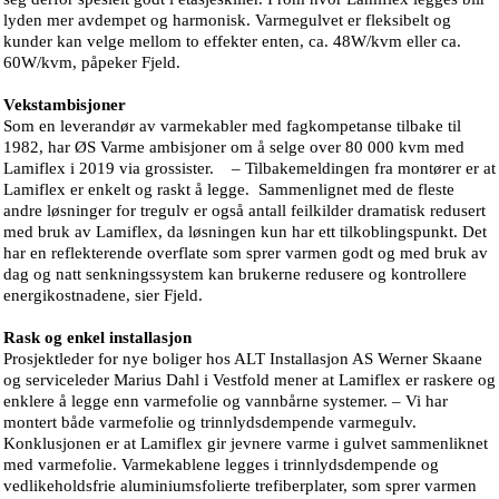
lyden mer avdempet og harmonisk. Varmegulvet er fleksibelt og
kunder kan velge mellom to effekter enten, ca. 48W/kvm eller ca.
60W/kvm, påpeker Fjeld.
Vekstambisjoner
Som en leverandør av varmekabler med fagkompetanse tilbake til
1982, har ØS Varme ambisjoner om å selge over 80 000 kvm med
Lamiflex i 2019 via grossister. – Tilbakemeldingen fra montører er at
Lamiflex er enkelt og raskt å legge. Sammenlignet med de fleste
andre løsninger for tregulv er også antall feilkilder dramatisk redusert
med bruk av Lamiflex, da løsningen kun har ett tilkoblingspunkt. Det
har en reflekterende overflate som sprer varmen godt og med bruk av
dag og natt senkningssystem kan brukerne redusere og kontrollere
energikostnadene, sier Fjeld.
Rask og enkel installasjon
Prosjektleder for nye boliger hos ALT Installasjon AS Werner Skaane
og serviceleder Marius Dahl i Vestfold mener at Lamiflex er raskere og
enklere å legge enn varmefolie og vannbårne systemer. – Vi har
montert både varmefolie og trinnlydsdempende varmegulv.
Konklusjonen er at Lamiflex gir jevnere varme i gulvet sammenliknet
med varmefolie. Varmekablene legges i trinnlydsdempende og
vedlikeholdsfrie aluminiumsfolierte trefiberplater, som sprer varmen