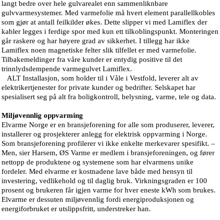
langt bedre over hele gulvarealet enn sammenliknbare
gulvvarmesystemer. Med varmefolie må hvert element parallellkobles
som gjør at antall feilkilder økes. Dette slipper vi med Lamiflex der
kabler legges i ferdige spor med kun ett tilkoblingspunkt. Monteringen
går raskere og har høyere grad av sikkerhet. I tillegg har ikke
Lamiflex noen magnetiske felter slik tilfellet er med varmefolie.
Tilbakemeldinger fra våre kunder er entydig positive til det
trinnlydsdempende varmegulvet Lamiflex.
ALT Installasjon, som holder til i Våle i Vestfold, leverer alt av
elektrikertjenester for private kunder og bedrifter. Selskapet har
spesialisert seg på alt fra boligkontroll, belysning, varme, tele og data.
Miljøvennlig oppvarming
Elvarme Norge er en bransjeforening for alle som produserer, leverer,
installerer og prosjekterer anlegg for elektrisk oppvarming i Norge.
Som bransjeforening profilerer vi ikke enkelte merkevarer spesifikt. –
Men, sier Harsem, ØS Varme er medlem i bransjeforeningen, og fører
nettopp de produktene og systemene som har elvarmens unike
fordeler. Med elvarme er kostnadene lave både med hensyn til
investering, vedlikehold og til daglig bruk. Virkningsgraden er 100
prosent og brukeren får igjen varme for hver eneste kWh som brukes.
Elvarme er dessuten miljøvennlig fordi energiproduksjonen og
energiforbruket er utslippsfritt, understreker han.