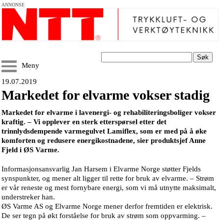
ANNONSE
Søk
Meny
19.07.2019
Markedet for elvarme vokser stadig
Markedet for elvarme i lavenergi- og rehabiliteringsboliger vokser
kraftig. – Vi opplever en sterk etterspørsel etter det
trinnlydsdempende varmegulvet Lamiflex, som er med på å øke
komforten og redusere energikostnadene, sier produktsjef Anne
Fjeld i ØS Varme.
Informasjonsansvarlig Jan Harsem i Elvarme Norge støtter Fjelds
synspunkter, og mener alt ligger til rette for bruk av elvarme. – Strøm
er vår reneste og mest fornybare energi, som vi må utnytte maksimalt,
understreker han.
ØS Varme AS og Elvarme Norge mener derfor fremtiden er elektrisk.
De ser tegn på økt forståelse for bruk av strøm som oppvarming. –