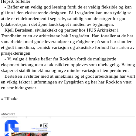
Hepsø, forteller:
- Bafler er en veldig god løsning fordi de er veldig fleksible og kan
gli inn i den eksisterende designen. På Lysgården kan man tydelig se
at de er et dekorelement i seg selv, samtidig som de sørger for god
lydabsorbsjon i det åpne landskapet i midten av bygningen.
Kjell Bertelsen, sivilarkitekt og partner hos HUS Arkitekter i
Trondheim er en av arkitektene bak Lysgården. Han forteller at de har
samarbeidet med gode leverandører og rådgivere på som har simulert
et godt inneklima, termisk variasjon og akustiske forhold fra starten av
prosjekteringen:
- Vi valgte å bruke bafler fra Rockfon fordi de muliggjorde
eksponert betong uten at akustikken oppleves som ubehagelig. Betong
skaper et stabilt inneklima og mye mindre variasjon i temperaturen.
Bertelsen avslutter med at inneklima og et godt arbeidsmiljø har vært
en viktig faktor i utformingen av Lysgården og her har Rockfon vært
en stor bidragsyter.
« Tilbake
ANNONSE