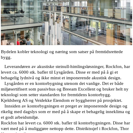
Bydelen kobler teknologi og næring som satser på fremtidsrettede
bygg.
Leverandøren av akustiske steinull-himlingsløsninger, Rockfon, har
levert ca. 6000 stk. bafler til Lysgården. Disse er med på å gi et
behagelig lydnivå og ikke minst et imponerende akustisk design.
Lysgården er en kontorbygning utenom det vanlige. Det er både
miljøsertifisert som passivhus og Breeam Excellent og bruker helt ny
teknologi som setter standarden for fremtidens kontorbygg.
Kjeldsberg AS og Veidekke Eiendom er byggherrer på prosjektet.
Innsiden av kontorbygningen er preget av imponerende design og
rikelig med dagslys som er med på å skape et behagelig inneklima og
et godt arbeidsmiljø.
Rockfon har levert ca. 6000 stk. bafler til kontorbygningen. Disse har
vært med på å muliggjøre nettopp dette. Distriktssjef i Rockfon, Thor