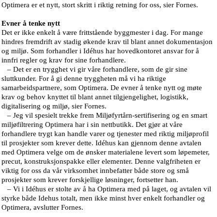
Optimera er et nytt, stort skritt i riktig retning for oss, sier Fornes.
Evner å tenke nytt
Det er ikke enkelt å være frittstående byggmester i dag. For mange
hindres fremdrift av stadig økende krav til blant annet dokumentasjon
og miljø. Som forhandler i Idéhus har hovedkontoret ansvar for å
innfri regler og krav for sine forhandlere.
– Det er en trygghet vi gir våre forhandlere, som de gir sine
sluttkunder. For å gi denne tryggheten må vi ha riktige
samarbeidspartnere, som Optimera. De evner å tenke nytt og møte
krav og behov knyttet til blant annet tilgjengelighet, logistikk,
digitalisering og miljø, sier Fornes.
– Jeg vil spesielt trekke frem Miljøfyrtårn-sertifisering og en smart
miljøfiltrering Optimera har i sin nettbutikk. Det gjør at våre
forhandlere trygt kan handle varer og tjenester med riktig miljøprofil
til prosjekter som krever dette. Idéhus kan gjennom denne avtalen
med Optimera velge om de ønsker materialene levert som løpemeter,
precut, konstruksjonspakke eller elementer. Denne valgfriheten er
viktig for oss da vår virksomhet innbefatter både store og små
prosjekter som krever forskjellige løsninger, fortsetter han.
– Vi i Idéhus er stolte av å ha Optimera med på laget, og avtalen vil
styrke både Idehus totalt, men ikke minst hver enkelt forhandler og
Optimera, avslutter Fornes.