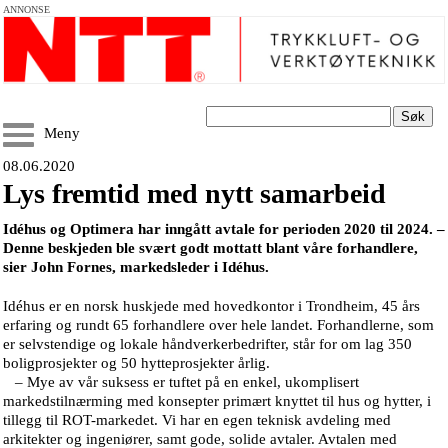
ANNONSE
Søk
Meny
08.06.2020
Lys fremtid med nytt samarbeid
Idéhus og Optimera har inngått avtale for perioden 2020 til 2024. –
Denne beskjeden ble svært godt mottatt blant våre forhandlere,
sier John Fornes, markedsleder i Idéhus.
Idéhus er en norsk huskjede med hovedkontor i Trondheim, 45 års
erfaring og rundt 65 forhandlere over hele landet. Forhandlerne, som
er selvstendige og lokale håndverkerbedrifter, står for om lag 350
boligprosjekter og 50 hytteprosjekter årlig.
– Mye av vår suksess er tuftet på en enkel, ukomplisert
markedstilnærming med konsepter primært knyttet til hus og hytter, i
tillegg til ROT-markedet. Vi har en egen teknisk avdeling med
arkitekter og ingeniører, samt gode, solide avtaler. Avtalen med