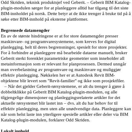
Odd Skriden, teknisk produktsjef ved Geberit. – Geberit BIM Katalog-
plugin-modulen sørger for at planleggere alltid har tilgang til det siste
BIM-innholdet på norsk. Dette betyr at de ikke trenger å bruke tid på å
søke etter BIM-innhold på eksterne plattformer.
Begrensede datamengder
En av de største hindringene er at for store datamengder presser
maskinvare- og programvaresystemene, som kreves for digital
planlegging, helt til deres begrensninger, spesielt for store prosjekter.
For å forhindre at planleggere må bearbeide dataene manuelt, bruker
Geberit sterkt forenklet parametriske geometrier som inneholder all
metainformasjon som er relevant for planprosessen. Dermed unngår
man overbelastning av programvare og maskinvare og muliggjør
effektiv planlegging. Nøkkelen her er at Autodesk Revit BIM-
objektene blir levert som "Revit-familier" og ikke som prosjektfiler.
– Når det gjelder Geberit-rørsystemene, er alt du trenger å gjøre å
dobbeltklikke på Geberit BIM Katalog-plugin-modulen, og alle
tilgjengelige dimensjoner og planleggingsrelaterte artikler for det
aktuelle rørsystemet blir lastet inn – dvs. alt du har behov for til
effektiv planlegging, men uten alle unødvendige data. Planleggere kan
når som helst laste inn ytterligere spesielle artikler eller deler via BIM
Katalog-plugin-modulen, forklarer Odd Skriden.
Lokalt innhold