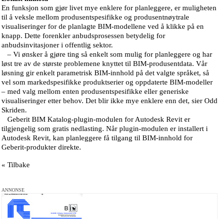
En funksjon som gjør livet mye enklere for planleggere, er muligheten
til å veksle mellom produsentspesifikke og produsentnøytrale
visualiseringer for de planlagte BIM-modellene ved å klikke på en
knapp. Dette forenkler anbudsprosessen betydelig for
anbudsinvitasjoner i offentlig sektor.
– Vi ønsker å gjøre ting så enkelt som mulig for planleggere og har
løst tre av de største problemene knyttet til BIM-produsentdata. Vår
løsning gir enkelt parametrisk BIM-innhold på det valgte språket, så
vel som markedspesifikke produktserier og oppdaterte BIM-modeller
– med valg mellom enten produsentspesifikke eller generiske
visualiseringer etter behov. Det blir ikke mye enklere enn det, sier Odd
Skriden.
Geberit BIM Katalog-plugin-modulen for Autodesk Revit er
tilgjengelig som gratis nedlasting. Når plugin-modulen er installert i
Autodesk Revit, kan planleggere få tilgang til BIM-innhold for
Geberit-produkter direkte.
« Tilbake
ANNONSE