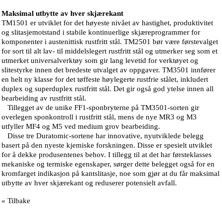
Maksimal utbytte av hver skjærekant
TM1501 er utviklet for det høyeste nivået av hastighet, produktivitet
og slitasjemotstand i stabile kontinuerlige skjæreprogrammer for
komponenter i austenittisk rustfritt stål. TM2501 bør være førstevalget
for sort til alt lav- til middelslegert rustfritt stål og utmerker seg som et
utmerket universalverktøy som gir lang levetid for verktøyet og
slitestyrke innen det bredeste utvalget av oppgaver. TM3501 innfører
en helt ny klasse for det tøffeste høylegerte rustfrie stålet, inkludert
duplex og superduplex rustfritt stål. Det gir også god ytelse innen all
bearbeiding av rustfritt stål.
Tillegget av de unike FF1-sponbryterne på TM3501-sorten gir
overlegen sponkontroll i rustfritt stål, mens de nye MR3 og M3
utfyller MF4 og M5 ved medium grov bearbeiding.
Disse tre Duratomic-sortene har innovative, nyutviklede belegg
basert på den nyeste kjemiske forskningen. Disse er spesielt utviklet
for å dekke produsentenes behov. I tillegg til at det har førsteklasses
mekaniske og termiske egenskaper, sørger dette belegget også for en
kromfarget indikasjon på kantslitasje, noe som gjør at du får maksimal
utbytte av hver skjærekant og reduserer potensielt avfall.
« Tilbake