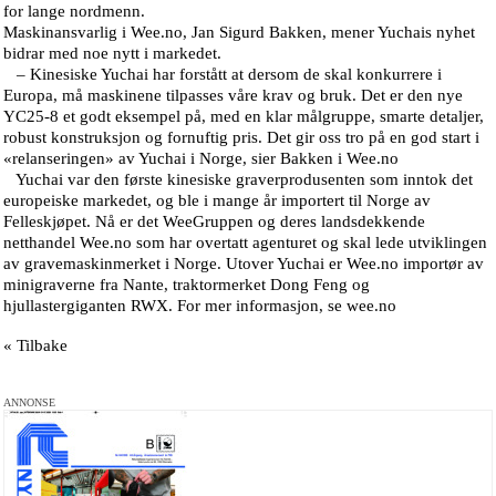
for lange nordmenn.
Maskinansvarlig i Wee.no, Jan Sigurd Bakken, mener Yuchais nyhet
bidrar med noe nytt i markedet.
– Kinesiske Yuchai har forstått at dersom de skal konkurrere i
Europa, må maskinene tilpasses våre krav og bruk. Det er den nye
YC25-8 et godt eksempel på, med en klar målgruppe, smarte detaljer,
robust konstruksjon og fornuftig pris. Det gir oss tro på en god start i
«relanseringen» av Yuchai i Norge, sier Bakken i Wee.no
Yuchai var den første kinesiske graverprodusenten som inntok det
europeiske markedet, og ble i mange år importert til Norge av
Felleskjøpet. Nå er det WeeGruppen og deres landsdekkende
netthandel Wee.no som har overtatt agenturet og skal lede utviklingen
av gravemaskinmerket i Norge. Utover Yuchai er Wee.no importør av
minigraverne fra Nante, traktormerket Dong Feng og
hjullastergiganten RWX. For mer informasjon, se wee.no
« Tilbake
ANNONSE