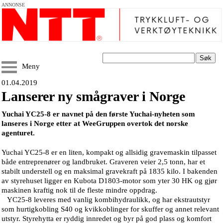
ANNONSE
Søk
Meny
01.04.2019
Lanserer ny smågraver i Norge
Yuchai YC25-8 er navnet på den første Yuchai-nyheten som
lanseres i Norge etter at WeeGruppen overtok det norske
agenturet.
Yuchai YC25-8 er en liten, kompakt og allsidig gravemaskin tilpasset
både entreprenører og landbruket. Graveren veier 2,5 tonn, har et
stabilt understell og en maksimal gravekraft på 1835 kilo. I bakenden
av styrehuset ligger en Kubota D1803-motor som yter 30 HK og gjør
maskinen kraftig nok til de fleste mindre oppdrag.
YC25-8 leveres med vanlig kombihydraulikk, og har ekstrautstyr
som hurtigkobling S40 og kvikkoblinger for skuffer og annet relevant
utstyr. Styrehytta er ryddig innredet og byr på god plass og komfort