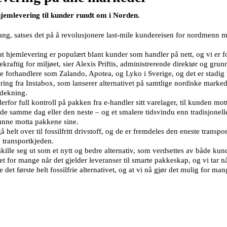
 hjemlevering til kunder rundt om i Norden.
ng, satses det på å revolusjonere last-mile kundereisen for nordmenn me
t at hjemlevering er populært blant kunder som handler på nett, og vi er 
kraftig for miljøet, sier Alexis Priftis, administrerende direktør og gru
e forhandlere som Zalando, Apotea, og Lyko i Sverige, og det er stadig fl
g fra Instabox, som lanserer alternativet på samtlige nordiske markede
 dekning.
rfor full kontroll på pakken fra e-handler sitt varelager, til kunden mo
rede samme dag eller den neste – og et smalere tidsvindu enn tradisjonelle
 kunne motta pakkene sine.
å helt over til fossilfritt drivstoff, og de er fremdeles den eneste tra
e transportkjeden.
kille seg ut som et nytt og bedre alternativ, som verdsettes av både kun
get for mange når det gjelder leveranser til smarte pakkeskap, og vi tar 
e det første helt fossilfrie alternativet, og at vi nå gjør det mulig for 