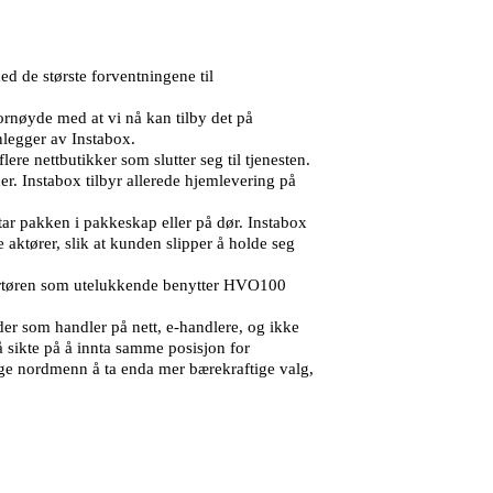
d de største forventningene til
fornøyde med at vi nå kan tilby det på
nnlegger av Instabox.
ere nettbutikker som slutter seg til tjenesten.
r. Instabox tilbyr allerede hjemlevering på
ttar pakken i pakkeskap eller på dør. Instabox
 aktører, slik at kunden slipper å holde seg
nsportøren som utelukkende benytter HVO100
der som handler på nett, e-handlere, og ikke
nå sikte på å innta samme posisjon for
mange nordmenn å ta enda mer bærekraftige valg,