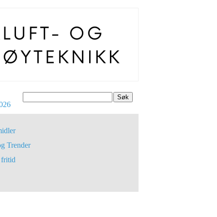
Søk
026
idler
og Trender
fritid