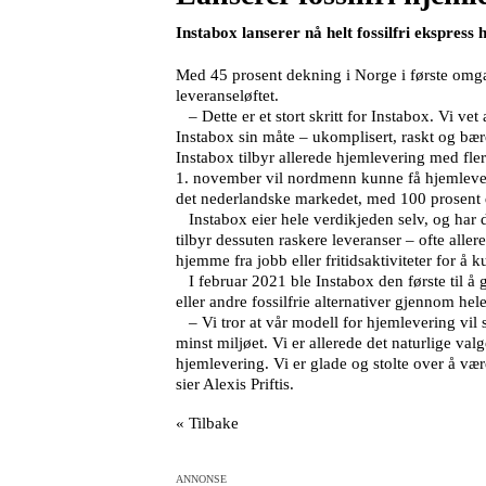
Instabox lanserer nå helt fossilfri ekspress
Med 45 prosent dekning i Norge i første omga
leveranseløftet.
– Dette er et stort skritt for Instabox. Vi ve
Instabox sin måte – ukomplisert, raskt og bære
Instabox tilbyr allerede hjemlevering med fler
1. november vil nordmenn kunne få hjemleverin
det nederlandske markedet, med 100 prosent
Instabox eier hele verdikjeden selv, og har de
tilbyr dessuten raskere leveranser – ofte alle
hjemme fra jobb eller fritidsaktiviteter for å
I februar 2021 ble Instabox den første til å g
eller andre fossilfrie alternativer gjennom hel
– Vi tror at vår modell for hjemlevering vil s
minst miljøet. Vi er allerede det naturlige val
hjemlevering. Vi er glade og stolte over å vær
sier Alexis Priftis.
« Tilbake
ANNONSE