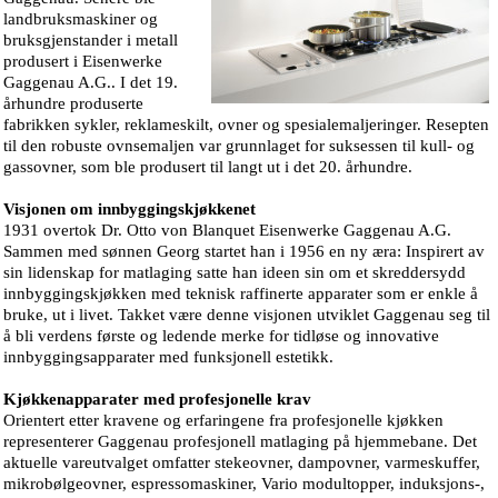
landbruksmaskiner og
bruksgjenstander i metall
produsert i Eisenwerke
Gaggenau A.G.. I det 19.
århundre produserte
fabrikken sykler, reklameskilt, ovner og spesialemaljeringer. Resepten
til den robuste ovnsemaljen var grunnlaget for suksessen til kull- og
gassovner, som ble produsert til langt ut i det 20. århundre.
Visjonen om innbyggingskjøkkenet
1931 overtok Dr. Otto von Blanquet Eisenwerke Gaggenau A.G.
Sammen med sønnen Georg startet han i 1956 en ny æra: Inspirert av
sin lidenskap for matlaging satte han ideen sin om et skreddersydd
innbyggingskjøkken med teknisk raffinerte apparater som er enkle å
bruke, ut i livet. Takket være denne visjonen utviklet Gaggenau seg til
å bli verdens første og ledende merke for tidløse og innovative
innbyggingsapparater med funksjonell estetikk.
Kjøkkenapparater med profesjonelle krav
Orientert etter kravene og erfaringene fra profesjonelle kjøkken
representerer Gaggenau profesjonell matlaging på hjemmebane. Det
aktuelle vareutvalget omfatter stekeovner, dampovner, varmeskuffer,
mikrobølgeovner, espressomaskiner, Vario modultopper, induksjons-,