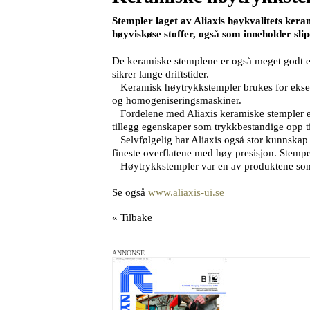
Stempler laget av Aliaxis høykvalitets ker
høyviskøse stoffer, også som inneholder slip
De keramiske stemplene er også meget godt eg
sikrer lange driftstider.
Keramisk høytrykkstempler brukes for eksempe
og homogeniseringsmaskiner.
Fordelene med Aliaxis keramiske stempler er 
tillegg egenskaper som trykkbestandige opp til
Selvfølgelig har Aliaxis også stor kunnskap 
fineste overflatene med høy presisjon. Stempe
Høytrykkstempler var en av produktene som A
Se også
www.aliaxis-ui.se
« Tilbake
ANNONSE