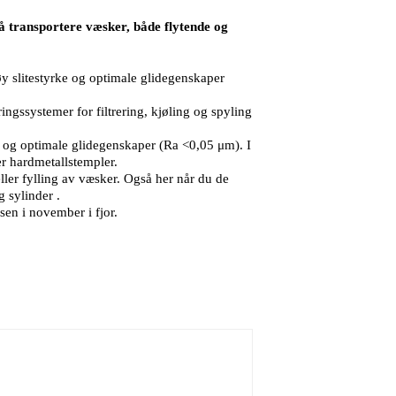
 transportere væsker, både flytende og
y slitestyrke og optimale glidegenskaper
gssystemer for filtrering, kjøling og spyling
 og optimale glidegenskaper (Ra <0,05 μm). I
er hardmetallstempler.
ler fylling av væsker. Også her når du de
 sylinder .
en i november i fjor.