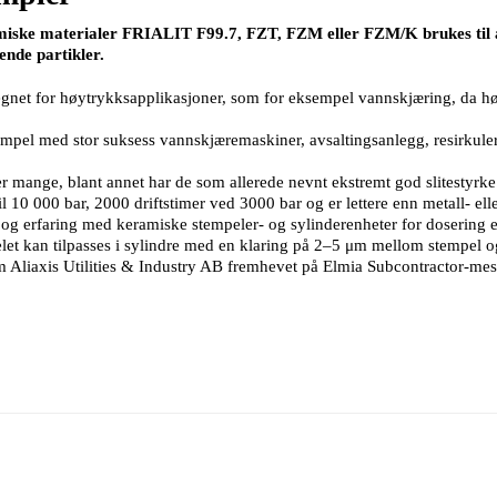
amiske materialer FRIALIT F99.7, FZT, FZM eller FZM/K brukes til å
ende partikler.
net for høytrykksapplikasjoner, som for eksempel vannskjæring, da hø
l med stor suksess vannskjæremaskiner, avsaltingsanlegg, resirkulerin
mange, blant annet har de som allerede nevnt ekstremt god slitestyrke
 10 000 bar, 2000 driftstimer ved 3000 bar og er lettere enn metall- ell
og erfaring med keramiske stempeler- og sylinderenheter for dosering el
let kan tilpasses i sylindre med en klaring på 2–5 μm mellom stempel og
liaxis Utilities & Industry AB fremhevet på Elmia Subcontractor-mess