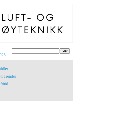
Søk
026
idler
og Trender
fritid