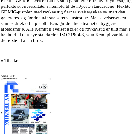
Flexlite GF MIG-sveisepistoler, som garanterer effektivt røykavsug og
perfekte sveiseresultater i henhold til de høyeste standardene. Flexlite
GF MIG-pistolen med røykavsug fjerner sveiserøyken så snart den
genereres, og før den når sveiserens pustesone. Mens sveiserøyken
samles direkte fra pistolhalsen, gir den hele teamet et tryggere
arbeidsmiljø. Alle Kemppis sveisepistoler og røykavsug er blitt målt i
henhold til den nye standarden ISO 21904-3, som Kemppi var blant
de første til å ta i bruk.
« Tilbake
ANNONSE