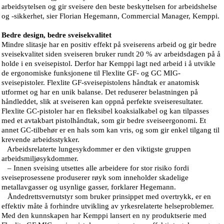
arbeidsytelsen og gir sveisere den beste beskyttelsen for arbeidshelse
og -sikkerhet, sier Florian Hegemann, Commercial Manager, Kemppi.
Bedre design, bedre sveisekvalitet
Mindre slitasje har en positiv effekt på sveiserens arbeid og gir bedre
sveisekvalitet siden sveiseren bruker rundt 20 % av arbeidsdagen på å
holde i en sveisepistol. Derfor har Kemppi lagt ned arbeid i å utvikle
de ergonomiske funksjonene til Flexlite GF- og GC MIG-
sveisepistoler. Flexlite GF-sveisepistolens håndtak er anatomisk
utformet og har en unik balanse. Det reduserer belastningen på
håndleddet, slik at sveiseren kan oppnå perfekte sveiseresultater.
Flexlite GC-pistoler har en fleksibel koaksialkabel og kan tilpasses
med et avtakbart pistolhåndtak, som gir bedre sveiseergonomi. Et
annet GC-tilbehør er en hals som kan vris, og som gir enkel tilgang til
krevende arbeidsstykker.
Arbeidsrelaterte lungesykdommer er den viktigste gruppen
arbeidsmiljøsykdommer.
– Innen sveising utsettes alle arbeidere for stor risiko fordi
sveiseprosessene produserer røyk som inneholder skadelige
metallavgasser og usynlige gasser, forklarer Hegemann.
Åndedrettsvernutstyr som bruker prinsippet med overtrykk, er en
effektiv måte å forhindre utvikling av yrkesrelaterte helseproblemer.
Med den kunnskapen har Kemppi lansert en ny produktserie med