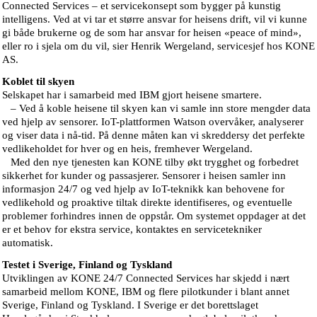
Connected Services – et servicekonsept som bygger på kunstig
intelligens. Ved at vi tar et større ansvar for heisens drift, vil vi kunne
gi både brukerne og de som har ansvar for heisen «peace of mind»,
eller ro i sjela om du vil, sier Henrik Wergeland, servicesjef hos KONE
AS.
Koblet til skyen
Selskapet har i samarbeid med IBM gjort heisene smartere.
– Ved å koble heisene til skyen kan vi samle inn store mengder data
ved hjelp av sensorer. IoT-plattformen Watson overvåker, analyserer
og viser data i nå-tid. På denne måten kan vi skreddersy det perfekte
vedlikeholdet for hver og en heis, fremhever Wergeland.
Med den nye tjenesten kan KONE tilby økt trygghet og forbedret
sikkerhet for kunder og passasjerer. Sensorer i heisen samler inn
informasjon 24/7 og ved hjelp av IoT-teknikk kan behovene for
vedlikehold og proaktive tiltak direkte identifiseres, og eventuelle
problemer forhindres innen de oppstår. Om systemet oppdager at det
er et behov for ekstra service, kontaktes en servicetekniker
automatisk.
Testet i Sverige, Finland og Tyskland
Utviklingen av KONE 24/7 Connected Services har skjedd i nært
samarbeid mellom KONE, IBM og flere pilotkunder i blant annet
Sverige, Finland og Tyskland. I Sverige er det borettslaget