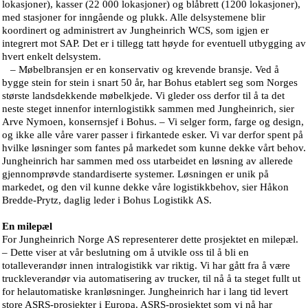
lokasjoner), kasser (22 000 lokasjoner) og blåbrett (1200 lokasjoner),
med stasjoner for inngående og plukk. Alle delsystemene blir
koordinert og administrert av Jungheinrich WCS, som igjen er
integrert mot SAP. Det er i tillegg tatt høyde for eventuell utbygging av
hvert enkelt delsystem.
– Møbelbransjen er en konservativ og krevende bransje. Ved å
bygge stein for stein i snart 50 år, har Bohus etablert seg som Norges
største landsdekkende møbelkjede. Vi gleder oss derfor til å ta det
neste steget innenfor internlogistikk sammen med Jungheinrich, sier
Arve Nymoen, konsernsjef i Bohus. – Vi selger form, farge og design,
og ikke alle våre varer passer i firkantede esker. Vi var derfor spent på
hvilke løsninger som fantes på markedet som kunne dekke vårt behov.
Jungheinrich har sammen med oss utarbeidet en løsning av allerede
gjennomprøvde standardiserte systemer. Løsningen er unik på
markedet, og den vil kunne dekke våre logistikkbehov, sier Håkon
Bredde-Prytz, daglig leder i Bohus Logistikk AS.
En milepæl
For Jungheinrich Norge AS representerer dette prosjektet en milepæl.
– Dette viser at vår beslutning om å utvikle oss til å bli en
totalleverandør innen intralogistikk var riktig. Vi har gått fra å være
truckleverandør via automatisering av trucker, til nå å ta steget fullt ut
for helautomatiske kranløsninger. Jungheinrich har i lang tid levert
store ASRS-prosjekter i Europa. ASRS-prosjektet som vi nå har