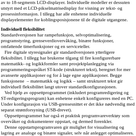
av to 18-segments LCD-displayer. Individuelle modeller er dessuten
utstyrt med et LCD-pikselmatrisedisplay for visning av tekst- og
prosessinformasjon. I tillegg har alle enhetene individuelle
displayelementer for koblingsposisjonene til de digitale utgangene.
Individuell fleksibilitet
Standardversjonen har rampefunksjon, selvoptimalisering,
programstyring, grenseverdiovervåking, binære funksjoner,
omfattende timerfunksjoner og en serviceteller.
Fire digitale styresignaler gir standardversjonen ytterligere
fleksibilitet. I tillegg har brukerne tilgang til fire konfigurerbare
matematikk- og logikkformler samt prosjektplanlegging via
programmeringsspråket ST-kode (strukturert tekst), beregnet for mer
avanserte applikasjoner og for å lage egne applikasjoner. Begge
funksjonene – matematikk og logikk – samt strukturert tekst gir
individuell fleksibilitet langt utover standardkonfigurasjonen.
Ved hjelp av oppsettprogrammet (inkludert programredigering og
ST-redigeringsprogram) kan enhetene enkelt konfigureres med en PC.
Under konfigurasjon via USB-grensesnittet er det ikke nødvendig med
separat strømforsyning (USB-drevet).
Oppsettprogrammet har også et praktisk programvareverktøy som
overvåker og dokumenterer oppstart, og dermed forenkler.
Denne oppstartsprogramvaren gir mulighet for visualisering og
lagring av analoge og binære signaler, selv når anlegget optimaliseres.