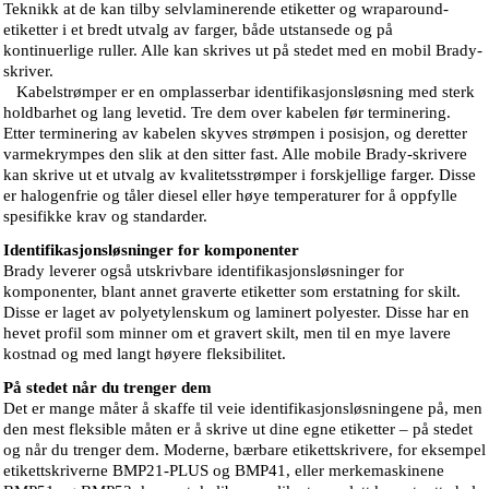
Teknikk at de kan tilby selvlaminerende etiketter og wraparound-
etiketter i et bredt utvalg av farger, både utstansede og på
kontinuerlige ruller. Alle kan skrives ut på stedet med en mobil Brady-
skriver.
Kabelstrømper er en omplasserbar identifikasjonsløsning med sterk
holdbarhet og lang levetid. Tre dem over kabelen før terminering.
Etter terminering av kabelen skyves strømpen i posisjon, og deretter
varmekrympes den slik at den sitter fast. Alle mobile Brady-skrivere
kan skrive ut et utvalg av kvalitetsstrømper i forskjellige farger. Disse
er halogenfrie og tåler diesel eller høye temperaturer for å oppfylle
spesifikke krav og standarder.
Identifikasjonsløsninger for komponenter
Brady leverer også utskrivbare identifikasjonsløsninger for
komponenter, blant annet graverte etiketter som erstatning for skilt.
Disse er laget av polyetylenskum og laminert polyester. Disse har en
hevet profil som minner om et gravert skilt, men til en mye lavere
kostnad og med langt høyere fleksibilitet.
På stedet når du trenger dem
Det er mange måter å skaffe til veie identifikasjonsløsningene på, men
den mest fleksible måten er å skrive ut dine egne etiketter – på stedet
og når du trenger dem. Moderne, bærbare etikettskrivere, for eksempel
etikettskriverne BMP21-PLUS og BMP41, eller merkemaskinene