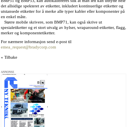
BMP51 og BMP53, kan autokalibreres slik at man lett kan utnytte hele
det allsidige spekteret av etiketter, inkludert kontinuerlige etiketter og
utstansede etiketter for å merke alle typer kabler eller komponenter på
en enkel måte.
Større mobile skrivere, som BMP71, kan også skrive ut
spesialetiketter og et stort utvalg av hylser, wraparound-etiketter, flagg,
merker og komponentetiketter.
For nærmere informasjon send e-post til
emea_request@bradycorp.com
« Tilbake
ANNONSE