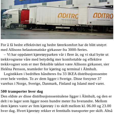
For å få bedre effektivitet og bedre førerkomfort har de blitt utstyrt
med Allisons helautomatiske girkasser fra 3000-Series.
– Vi har oppdatert kjøretøyparken vår i flere år, og vi skal bytte ut
trekkvognene våre med betydelig mer komfortable og effektive
trekkvogner som er mer fleksible takket være Allisons girkasser, sier
Heléna Persson, teamleder for kjøring og terminal i Älmhult.
Logistikken i bedriften håndteres fra 33 IKEA distribusjonssentre
over hele verden. To av dem ligger i Sverige. Disse forsyner 37
varehus i Norge, Sverige, Danmark, Finland og Island med varer.
500 transporter hver dag
Den eldste av disse distribusjonssentralene ligger i Älmhult, og den er
delt i to lager som ligger noen hundre meter fra hverandre. Mellom
dem kjøres varer av fem kjøretøy i to skift mellom kl. 06.00 og 23.00
hver dag. Hvert kjøretøy rekker et femtitalls transporter per skift. Altså