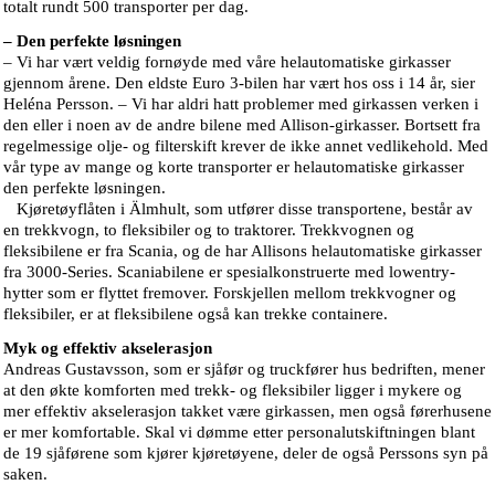
totalt rundt 500 transporter per dag.
– Den perfekte løsningen
– Vi har vært veldig fornøyde med våre helautomatiske girkasser
gjennom årene. Den eldste Euro 3-bilen har vært hos oss i 14 år, sier
Heléna Persson. – Vi har aldri hatt problemer med girkassen verken i
den eller i noen av de andre bilene med Allison-girkasser. Bortsett fra
regelmessige olje- og filterskift krever de ikke annet vedlikehold. Med
vår type av mange og korte transporter er helautomatiske girkasser
den perfekte løsningen.
Kjøretøyflåten i Älmhult, som utfører disse transportene, består av
en trekkvogn, to fleksibiler og to traktorer. Trekkvognen og
fleksibilene er fra Scania, og de har Allisons helautomatiske girkasser
fra 3000-Series. Scaniabilene er spesialkonstruerte med lowentry-
hytter som er flyttet fremover. Forskjellen mellom trekkvogner og
fleksibiler, er at fleksibilene også kan trekke containere.
Myk og effektiv akselerasjon
Andreas Gustavsson, som er sjåfør og truckfører hus bedriften, mener
at den økte komforten med trekk- og fleksibiler ligger i mykere og
mer effektiv akselerasjon takket være girkassen, men også førerhusene
er mer komfortable. Skal vi dømme etter personalutskiftningen blant
de 19 sjåførene som kjører kjøretøyene, deler de også Perssons syn på
saken.