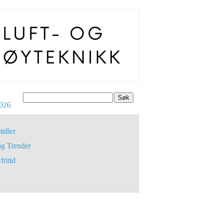
Søk
026
idler
og Trender
fritid