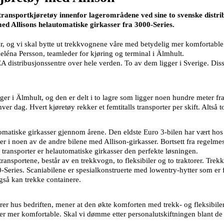
transportkjøretøy innenfor lagerområdene ved sine to svenske distribu
med Allisons helautomatiske girkasser fra 3000-Series.
 år, og vi skal bytte ut trekkvognene våre med betydelig mer komfortabl
 Heléna Persson, teamleder for kjøring og terminal i Älmhult.
 distribusjonssentre over hele verden. To av dem ligger i Sverige. Dis
igger i Älmhult, og den er delt i to lagre som ligger noen hundre meter 
ver dag. Hvert kjøretøy rekker et femtitalls transporter per skift. Altså t
matiske girkasser gjennom årene. Den eldste Euro 3-bilen har vært hos os
r i noen av de andre bilene med Allison-girkasser. Bortsett fra regelmess
transporter er helautomatiske girkasser den perfekte løsningen.
ansportene, består av en trekkvogn, to fleksibiler og to traktorer. Trek
0-Series. Scaniabilene er spesialkonstruerte med lowentry-hytter som er 
også kan trekke containere.
er hus bedriften, mener at den økte komforten med trekk- og fleksibiler
er mer komfortable. Skal vi dømme etter personalutskiftningen blant de 