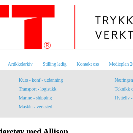
Artikkelarkiv
Stilling ledig
Kontakt oss
Medieplan 2
Kurs - konf.- utdanning
Næringsm
Transport - logistikk
Teknikk 
Marine - shipping
Hytteliv - 
Maskin - verksted
jøretøy med Allison