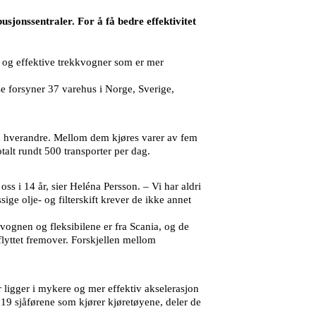
sjonssentraler. For å få bedre effektivitet
e og effektive trekkvogner som er mer
se forsyner 37 varehus i Norge, Sverige,
fra hverandre. Mellom dem kjøres varer av fem
otalt rundt 500 transporter per dag.
s i 14 år, sier Heléna Persson. – Vi har aldri
ige olje- og filterskift krever de ikke annet
kvognen og fleksibilene er fra Scania, og de
flyttet fremover. Forskjellen mellom
 ligger i mykere og mer effektiv akselerasjon
19 sjåførene som kjører kjøretøyene, deler de