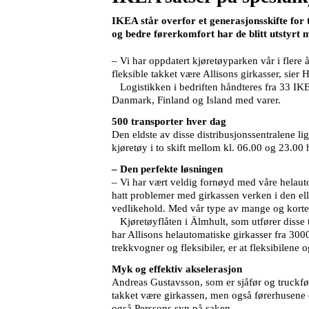
IKEA står overfor et generasjonsskifte for 
og bedre førerkomfort har de blitt utstyrt 
– Vi har oppdatert kjøretøyparken vår i flere
fleksible takket være Allisons girkasser, sier
Logistikken i bedriften håndteres fra 33 IKEA
Danmark, Finland og Island med varer.
500 transporter hver dag
Den eldste av disse distribusjonssentralene l
kjøretøy i to skift mellom kl. 06.00 og 23.00 h
– Den perfekte løsningen
– Vi har vært veldig fornøyd med våre helauto
hatt problemer med girkassen verken i den elle
vedlikehold. Med vår type av mange og korte 
Kjøretøyflåten i Älmhult, som utfører disse tr
har Allisons helautomatiske girkasser fra 300
trekkvogner og fleksibiler, er at fleksibilene 
Myk og effektiv akselerasjon
Andreas Gustavsson, som er sjåfør og truckfør
takket være girkassen, men også førerhusene 
også Perssons syn på saken.