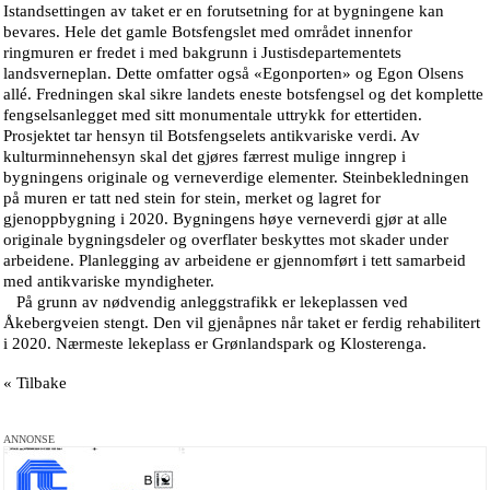
Istandsettingen av taket er en forutsetning for at bygningene kan
bevares. Hele det gamle Botsfengslet med området innenfor
ringmuren er fredet i med bakgrunn i Justisdepartementets
landsverneplan. Dette omfatter også «Egonporten» og Egon Olsens
allé. Fredningen skal sikre landets eneste botsfengsel og det komplette
fengselsanlegget med sitt monumentale uttrykk for ettertiden.
Prosjektet tar hensyn til Botsfengselets antikvariske verdi. Av
kulturminnehensyn skal det gjøres færrest mulige inngrep i
bygningens originale og verneverdige elementer. Steinbekledningen
på muren er tatt ned stein for stein, merket og lagret for
gjenoppbygning i 2020. Bygningens høye verneverdi gjør at alle
originale bygningsdeler og overflater beskyttes mot skader under
arbeidene. Planlegging av arbeidene er gjennomført i tett samarbeid
med antikvariske myndigheter.
På grunn av nødvendig anleggstrafikk er lekeplassen ved
Åkebergveien stengt. Den vil gjenåpnes når taket er ferdig rehabilitert
i 2020. Nærmeste lekeplass er Grønlandspark og Klosterenga.
« Tilbake
ANNONSE