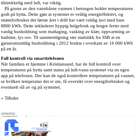
tilstrekkelig med luft, var viktig.
På grunn av den vannbårne varmen i betongen holder temperaturen
godt på hytta. Dette gjør at systemet er veldig energieffektivt, og
strømforbruket det første året i drift har vært veldig lavt med bare
8800 kWh. Dette inkluderer hyppig helgebruk og lengre ferier med
vanlig husholdning som matlaging, vasking av klær, oppvarming av
badstue, lys osv. Til sammenligning sier statistikk fra SSB at en
gjennomsnittlig husholdning i 2012 brukte i overkant av 16 000 kWh
på ett år.
Full kontroll via smarttelefonen
Når familien er hjemme i Kristiansand, har de full kontroll over
temperaturen på hytta samt status på luft-vann-systemet via en egen
app på telefonen. Der kan de også kontrollere temperaturen på vannet,
se hvilken temperatur det er ute, få oversikt over energiforbruket og
eventuelt slå av og på systemet.
« Tilbake
ANNONSE