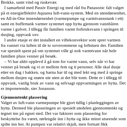
Brokke, samt vind og ruskevær.
I samarbeid med Passiv Energi og med råd fra Panasonic falt valget
på et energieffektivt Aquarea luft-vann-system. Med en utendørsenhet,
en All-in-One innendørsenhet (varmepumpe og varmtvannstank i ett)
samt en buffertank varmer systemet opp hytta gjennom vannbåren
varme i gulvet. I tillegg får familien varmt forbruksvann i springen til
dusjing, oppvask osv.
I andre etasje er det installert en viftekonvektor som sprer varmen
fra vannet via luften til de to soverommene og loftstuen der. Familien
var spesielt spent på om systemet ville gi nok varmtvann når hele
familien pluss venner på besøk.
– Vi har aldri opplevd å gå tom for varmt vann, selv når vi har
venner på besøk og vi er mellom fem og ti personer. Alle skal dusje
etter en dag i bakken, og barna har til og med lekt seg med å springe
mellom dusjen og snøen ute uten at det blir tomt. Dette er i tillegg til
oppvask, vanlig bruk av vann og selvsagt oppvarmingen av hytta. Det
er imponerende, sier Jonasson.
Gjennomtenkt plassering
Valget av luft-vann varmepumpe ble gjort tidlig i planleggingen av
hytta. Dermed ble plasseringen av spesielt utedelen gjennomtenkt og
tegnet inn på egnet sted. Det var faktorer som plassering for
beskyttelse fra været, rørlengde inn i hytta og ikke minst utseende som
spilte inn her. At pumpen var relativt skjult, men fortsatt fikk