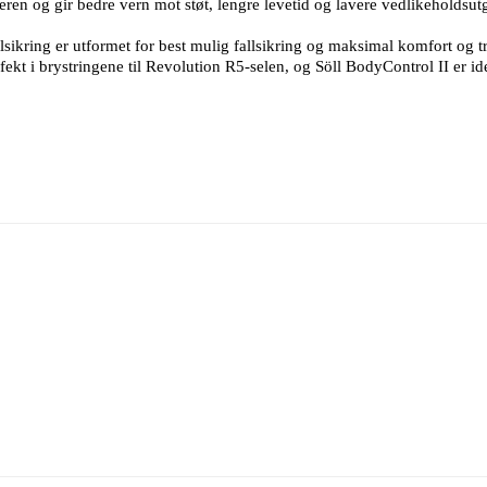
en og gir bedre vern mot støt, lengre levetid og lavere vedlikeholdsutg
ikring er utformet for best mulig fallsikring og maksimal komfort og 
fekt i brystringene til Revolution R5-selen, og Söll BodyControl II er ide