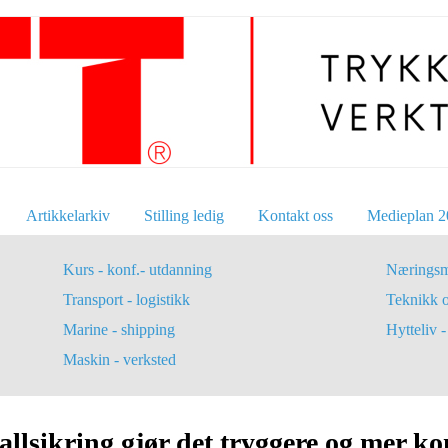
Artikkelarkiv
Stilling ledig
Kontakt oss
Medieplan 2
Kurs - konf.- utdanning
Næringsm
Transport - logistikk
Teknikk 
Marine - shipping
Hytteliv - 
Maskin - verksted
llsikring gjør det tryggere og mer kom