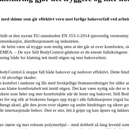
 med skinne som gir effektivt vern mot farlige bakoverfall ved arbeid 
fullt ut den nyeste EU-standarden EN 353-1:2014 (personlig verneutstyr
ommunikasjon, distribusjonsnett og industrien.
l de helst være så trygge som mulig uten at det går ut over komforten, s
y, EMEA. – De nye Söll BodyControl-gliderne er de eneste fallsikringen
øsning både for klatring tett inntil stigen og mer bakoverlent.
odyControl å stoppe fall både bakover og nedover effektivt. Dette hindre
til alvorlige skader.
omfort i tankene og fås med forskjellige festeanordninger for ulike arb
kan klatre komfortabelt tett inntil stigen. Det kan være nyttig når det er
rukere som føler seg mer komfortable når de lener seg bakover. Söll Body
 for seg slik at brukeren fanges opp trygt i alle fallsituasjoner (også b
phengt aksel, glir den jevnt over skjøter og andre hindringer og sikrer
 alle internasjonale behov. Den er stor, lett å gripe og kan åpnes og lukk
 av større og mer robuste polymerhjul – med dobbelt så lang levetid so