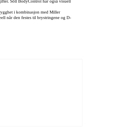
ifter. Söll BodyControl har også visuell
trygghet i kombinasjon med Miller
ell når den festes til brystringene og D-