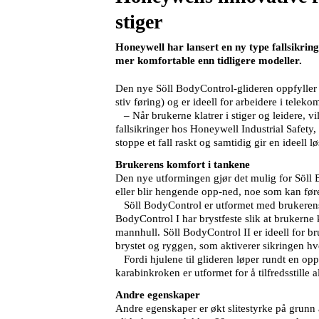
stiger
Honeywell har lansert en ny type fallsikring
mer komfortable enn tidligere modeller.
Den nye Söll BodyControl-glideren oppfyller 
stiv føring) og er ideell for arbeidere i telek
– Når brukerne klatrer i stiger og leidere, vi
fallsikringer hos Honeywell Industrial Safet
stoppe et fall raskt og samtidig gir en ideell l
Brukerens komfort i tankene
Den nye utformingen gjør det mulig for Söll B
eller blir hengende opp-ned, noe som kan føre 
Söll BodyControl er utformet med brukerens k
BodyControl I har brystfeste slik at brukerne 
mannhull. Söll BodyControl II er ideell for b
brystet og ryggen, som aktiverer sikringen hver
Fordi hjulene til glideren løper rundt en op
karabinkroken er utformet for å tilfredsstille
Andre egenskaper
Andre egenskaper er økt slitestyrke på grunn