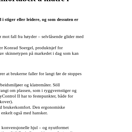
i stiger eller leidere, og som dessuten er
 mot fall fra høyder – selvlåsende glider med
ier Konrad Soergel, produktsjef for
e av skinnetypen på markedet i dag som kan
r at brukerne faller for langt før de stoppes
eidsmiljøer og klatremåter. Söll
 trangt om plassen, som i ryggvernstiger og
Control II har to festepunkter, både for
akover).
 god brukerkomfort. Den ergonomiske
es enkelt også med hansker.
m konvensjonelle hjul – og nyutformet