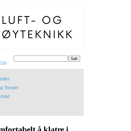
Søk
026
idler
og Trender
fritid
fortabelt å klatre i