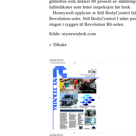
gliderhus som dekker 80 prosent av støtdemper
fallindikator som letter inspeksjon før bruk.
Honeywell opplyser at Söll BodyControl falls
Revolution-seler. Söll BodyControl I sitter per
ringen i ryggen til Revolution R6-selen.
Kilde: mynewsdesk.com
« Tilbake
ANNONSE
ANNONSE