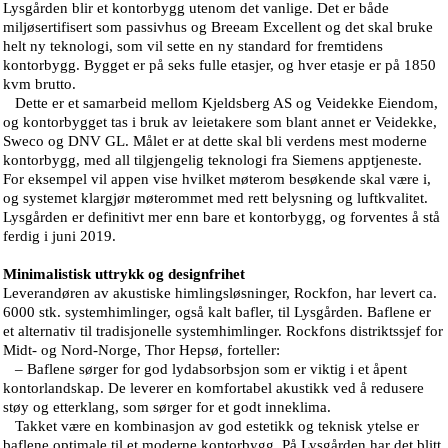
Lysgården blir et kontorbygg utenom det vanlige. Det er både
miljøsertifisert som passivhus og Breeam Excellent og det skal bruke
helt ny teknologi, som vil sette en ny standard for fremtidens
kontorbygg. Bygget er på seks fulle etasjer, og hver etasje er på 1850
kvm brutto.
Dette er et samarbeid mellom Kjeldsberg AS og Veidekke Eiendom,
og kontorbygget tas i bruk av leietakere som blant annet er Veidekke,
Sweco og DNV GL. Målet er at dette skal bli verdens mest moderne
kontorbygg, med all tilgjengelig teknologi fra Siemens apptjeneste.
For eksempel vil appen vise hvilket møterom besøkende skal være i,
og systemet klargjør møterommet med rett belysning og luftkvalitet.
Lysgården er definitivt mer enn bare et kontorbygg, og forventes å stå
ferdig i juni 2019.
Minimalistisk uttrykk og designfrihet
Leverandøren av akustiske himlingsløsninger, Rockfon, har levert ca.
6000 stk. systemhimlinger, også kalt bafler, til Lysgården. Baflene er
et alternativ til tradisjonelle systemhimlinger. Rockfons distriktssjef for
Midt- og Nord-Norge, Thor Hepsø, forteller:
– Baflene sørger for god lydabsorbsjon som er viktig i et åpent
kontorlandskap. De leverer en komfortabel akustikk ved å redusere
støy og etterklang, som sørger for et godt inneklima.
Takket være en kombinasjon av god estetikk og teknisk ytelse er
baflene optimale til et moderne kontorbygg. På Lysgården har det blitt