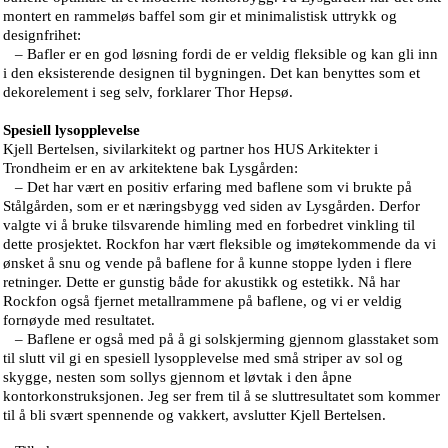
montert en rammeløs baffel som gir et minimalistisk uttrykk og
designfrihet:
– Bafler er en god løsning fordi de er veldig fleksible og kan gli inn
i den eksisterende designen til bygningen. Det kan benyttes som et
dekorelement i seg selv, forklarer Thor Hepsø.
Spesiell lysopplevelse
Kjell Bertelsen, sivilarkitekt og partner hos HUS Arkitekter i
Trondheim er en av arkitektene bak Lysgården:
– Det har vært en positiv erfaring med baflene som vi brukte på
Stålgården, som er et næringsbygg ved siden av Lysgården. Derfor
valgte vi å bruke tilsvarende himling med en forbedret vinkling til
dette prosjektet. Rockfon har vært fleksible og imøtekommende da vi
ønsket å snu og vende på baflene for å kunne stoppe lyden i flere
retninger. Dette er gunstig både for akustikk og estetikk. Nå har
Rockfon også fjernet metallrammene på baflene, og vi er veldig
fornøyde med resultatet.
– Baflene er også med på å gi solskjerming gjennom glasstaket som
til slutt vil gi en spesiell lysopplevelse med små striper av sol og
skygge, nesten som sollys gjennom et løvtak i den åpne
kontorkonstruksjonen. Jeg ser frem til å se sluttresultatet som kommer
til å bli svært spennende og vakkert, avslutter Kjell Bertelsen.