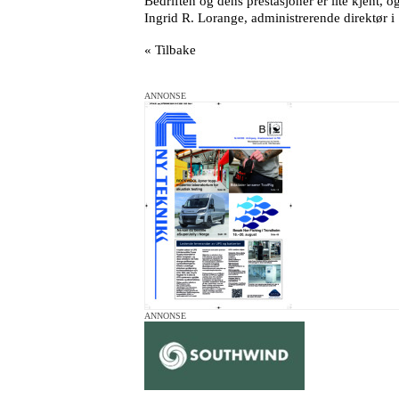
Bedriften og dens prestasjoner er lite kjent, o
Ingrid R. Lorange, administrerende direktør i 
« Tilbake
ANNONSE
ANNONSE