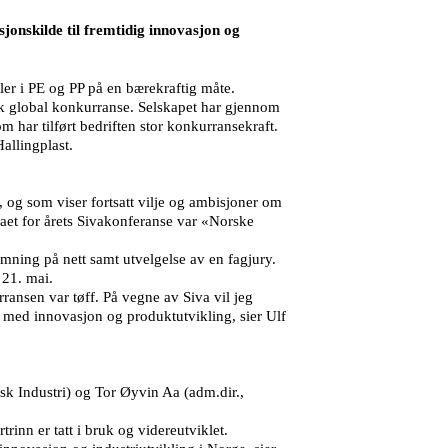
jonskilde til fremtidig innovasjon og
eler i PE og PP på en bærekraftig måte.
rk global konkurranse. Selskapet har gjennom
har tilført bedriften stor konkurransekraft.
allingplast.
, og som viser fortsatt vilje og ambisjoner om
maet for årets Sivakonferanse var «Norske
emning på nett samt utvelgelse av en fagjury.
 21. mai.
ransen var tøff. På vegne av Siva vil jeg
r med innovasjon og produktutvikling, sier Ulf
rsk Industri) og Tor Øyvin Aa (adm.dir.,
inn er tatt i bruk og videreutviklet.