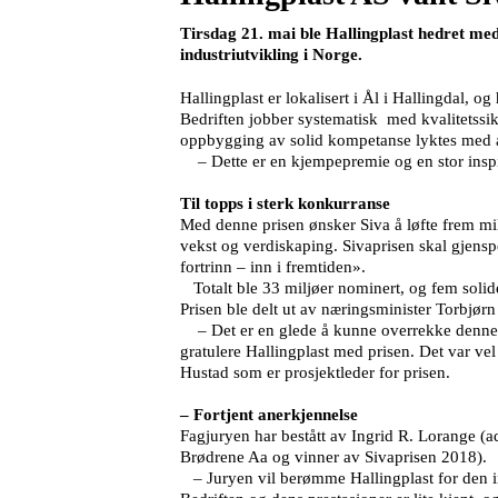
Tirsdag 21. mai ble Hallingplast hedret med
industriutvikling i Norge.
Hallingplast er lokalisert i Ål i Hallingdal, 
Bedriften jobber systematisk med kvalitetssi
oppbygging av solid kompetanse lyktes med å 
– Dette er en kjempepremie og en stor inspiras
Til topps i sterk konkurranse
Med denne prisen ønsker Siva å løfte frem milj
vekst og verdiskaping. Sivaprisen skal gjensp
fortrinn – inn i fremtiden».
Totalt ble 33 miljøer nominert, og fem solide 
Prisen ble delt ut av næringsminister Torbjø
– Det er en glede å kunne overrekke denne pri
gratulere Hallingplast med prisen. Det var ve
Hustad som er prosjektleder for prisen.
– Fortjent anerkjennelse
Fagjuryen har bestått av Ingrid R. Lorange (ad
Brødrene Aa og vinner av Sivaprisen 2018).
– Juryen vil berømme Hallingplast for den indu