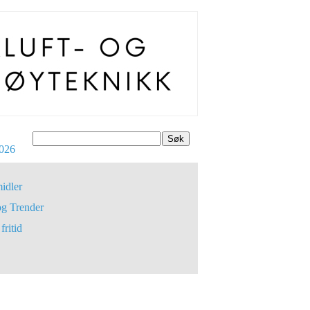
Søk
026
idler
og Trender
fritid