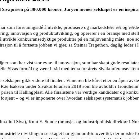
 Sivaprisen på 300.000 kroner. Juryen mener selskapet er en inspiras
og har som forretningsidé å utvikle, produsere og markedsføre rør og rørd
kring, innovasjon og produktutvikling, og opererer i en bransje med ste
utvikle konkurransedyktige produkter på en miljøvennlig måte, noe som 
jon til å fortsette jobben vi gjør, sa Steinar Tragethon, daglig leder i H
øer som har vist stor evne til innovasjon, som har skapt gode resultater
eile Sivas formål og være i tråd med tema for årets Sivakonferanse. Te
selskaper gikk videre til finalen. Vinneren ble kåret etter en åpen avst
rn Røe Isaksen under Sivakonferansen 2019 som ble avholdt i Trondheim
sen til Hallingplast. Alle finalistene var verdige kandidater og konkur
l fortjent – og vi er imponerte over hvordan selskapet systematisk jobbe
m.dir. i Siva), Knut E. Sunde (bransje- og industripolitisk direktør i No
strielle utviklingen selskapet har gjennomført over tid, der norske fortr