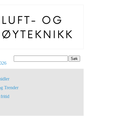
Søk
026
idler
og Trender
fritid