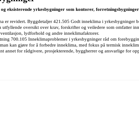
 og eksisterende yrkesbygninger som kontorer, forretningsbygninger 
a er revidert. Byggdetaljer 421.505 Godt inneklima i yrkesbygninger 
 utfyllende oversikt over krav, forskrifter og veiledere som omfatter i
 ventilasjon, lydforhold og andre inneklimafaktorer.
ltning 700.105 Inneklimaproblemer i yrkesbygninger råd om forebyggin
 man kan gjøre for å forbedre inneklima, med fokus på termisk inneklima
annet for rådgivere, prosjekterende, byggherrer og ansvarlige for opp