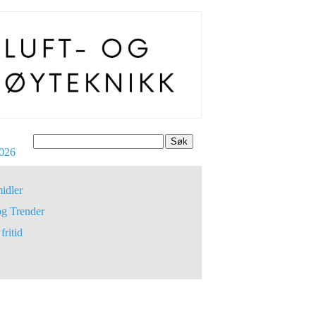
Søk
026
idler
og Trender
fritid