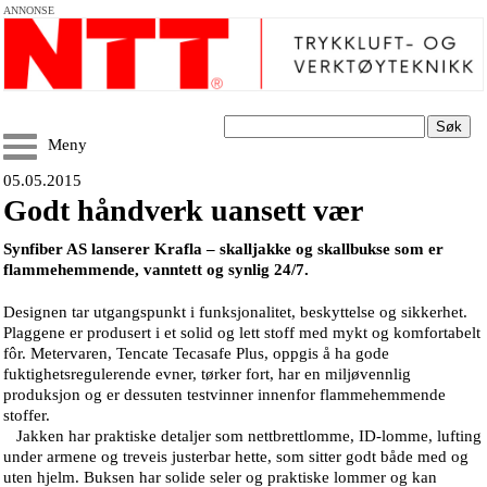
ANNONSE
Søk
Meny
05.05.2015
Godt håndverk uansett vær
Synfiber AS lanserer Krafla – skalljakke og skallbukse som er
flammehemmende, vanntett og synlig 24/7.
Designen tar utgangspunkt i funksjonalitet, beskyttelse og sikkerhet.
Plaggene er produsert i et solid og lett stoff med mykt og komfortabelt
fôr. Metervaren, Tencate Tecasafe Plus, oppgis å ha gode
fuktighetsregulerende evner, tørker fort, har en miljøvennlig
produksjon og er dessuten testvinner innenfor flammehemmende
stoffer.
Jakken har praktiske detaljer som nettbrettlomme, ID-lomme, lufting
under armene og treveis justerbar hette, som sitter godt både med og
uten hjelm. Buksen har solide seler og praktiske lommer og kan