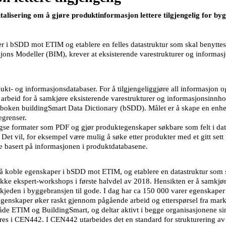
alisering om å gjøre produktinformasjon lettere tilgjengelig for b
per i bSDD mot ETIM og etablere en felles datastruktur som skal benyt
ons Modeller (BIM), krever at eksisterende varestrukturer og informa
 og informasjonsdatabaser. For å tilgjengeliggjøre all informasjon og
rbeid for å samkjøre eksisterende varestrukturer og informasjonsinnho
dboken buildingSmart Data Dictionary (bSDD). Målet er å skape en enhet
egrenser.
e formater som PDF og gjør produktegenskaper søkbare som felt i dat
 Det vil, for eksempel være mulig å søke etter produkter med et gitt se
te basert på informasjonen i produktdatabasene.
 å koble egenskaper i bSDD mot ETIM, og etablere en datastruktur so
ke ekspert-workshops i første halvdel av 2018. Hensikten er å samkjøre
jeden i byggebransjen til gode. I dag har ca 150 000 varer egenskaper 
v egenskaper øker raskt gjennom pågående arbeid og etterspørsel fra mark
ETIM og BuildingSmart, og deltar aktivt i begge organisasjonene sin
tføres i CEN442. I CEN442 utarbeides det en standard for strukturering