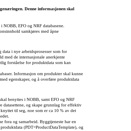
yggenæringen. Denne informasjonen skal
tes i NOBB, EFO og NRF databasene.
sjonsinnhold samkjøres med åpne
 data i nye arbeidsprosesser som for
ld med de internasjonale anerkjente
lig forståelse for produktdata som kan
abaser. Informasjon om produkter skal kunne
tt med egenskaper, og å overføre produktdata
m skal benyttes i NOBB, samt EFO og NRF
 datasettene, og skape grunnlag for effektiv
knyttet til seg, noe som er ca 10 % av det
edet.
e fora og samarbeid. Byggtjeneste har en
 av produktdata (PDT=ProductDataTemplate), og