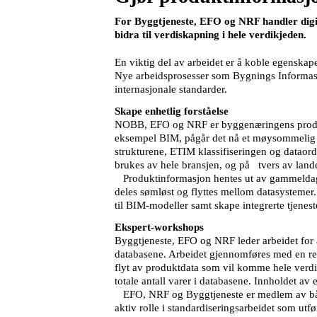
For Byggtjeneste, EFO og NRF handler digit
bidra til verdiskapning i hele verdikjeden.
En viktig del av arbeidet er å koble egenska
Nye arbeidsprosesser som Bygnings Informasj
internasjonale standarder.
Skape enhetlig forståelse
NOBB, EFO og NRF er byggenæringens produkt-
eksempel BIM, pågår det nå et møysommelig a
strukturene, ETIM klassifiseringen og dataor
brukes av hele bransjen, og på tvers av land
Produktinformasjon hentes ut av gammeldags
deles sømløst og flyttes mellom datasystemer.
til BIM-modeller samt skape integrerte tjenes
Ekspert-workshops
Byggtjeneste, EFO og NRF leder arbeidet for
databasene. Arbeidet gjennomføres med en rek
flyt av produktdata som vil komme hele verdik
totale antall varer i databasene. Innholdet a
EFO, NRF og Byggtjeneste er medlem av både 
aktiv rolle i standardiseringsarbeidet som u