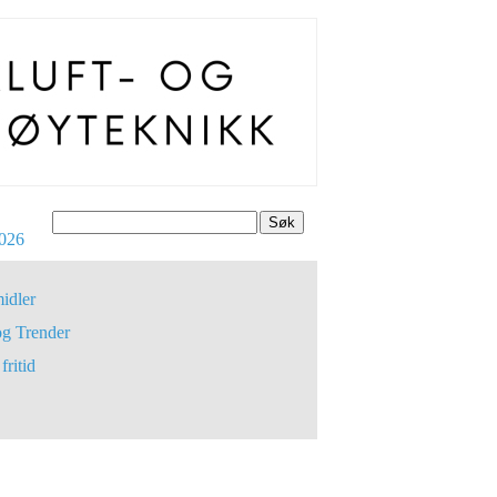
Søk
026
idler
og Trender
fritid