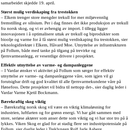
samarbeidet skjedde 19. april.
Størst mulig verdiskaping fra trestokken
– Elkem trenger store mengder trekull for mer miljøvennlig
fremstilling av silisium. Per i dag finnes det ikke produksjon av trekull
fra norsk skog, og vi er avhengig av import. I tillegg ligger
innovasjonen i å optimalisere uttak av trekull og biprodukter som
bioolje og varme for å få størst mulig verdiskaping fra trestokken, sier
teknologidirektør i Elkem, Håvard Moe. Utnyttelse av infrastrukturen
på Follum, både med tanke på tilgang på trevirke og
fjernvarmeanlegg, er vesentlige drivere i prosjektet.
Effektiv utnyttelse av varme- og dampanleggene
– I Vardar ønsker vi aktivitet på Follum som sørger for effektiv
utnyttelse av varme- og dampanleggene våre, som igjen vil gi
forutsigbar drift og god kvalitet til alle fjernvarmekundene våre på
Hønefoss. Dette prosjektet vil bidra til nettopp det-, sier daglig leder i
Vardar Varme Kjetil Bockmann.
Bærekraftig skog viktig
– Bærekraftig norsk skog vil være en viktig klimaløsning for
industrien, luftfarten og for grønn energi. Vi har gått sammen med
store, seriøse aktører som anser dette som viktig og vi har stor tro på å
lykkes. Viken Skog er glad for at stadig flere ser industripotensiale på
Follum, sier daglig leder i Treklyngen Rolf Jarle Aaberg.