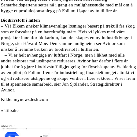
Samarbeidspartene setter nå i gang en mulighetsstudie med mål om å
bygge et produksjonsanlegg på Follum i løpet av to til fire år.
Biodrivstoff i luften
– Vi i Elkem ønsker klimavennlige løsninger basert på trekull fra skog
som er forvaltet på en bærekraftig måte. Hvis vi lykkes med våre
prosjekter innenfor biokarbon, kan det skapes en ny industriklynge i
Norge, sier Håvard Moe. Den samme muligheten ser Avinor som
ønsker å fremme bruken av biodrivstoff i luftfarten.
– Vi er helt avhengige av luftfart i Norge, men i likhet med alle
andre sektorer må utslippene reduseres. Avinor har derfor i flere år
jobbet for å gjøre biodrivstoff tilgjengelig for flyselskapene. Etablering
av en pilot på Follum fremstår industrielt og finansielt meget attraktivt
og vil redusere utslippene og skape verdier i flere sektorer. Vi ser frem
til et spennende samarbeid, sier Jon Sjølander, Strategidirektør i
Avinor.
Kilde: mynewsdesk.com
« Tilbake
ANNONSE