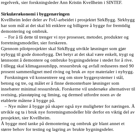
regelverk, sier forskningsleder Ann Kristin Kvellheim i SINTEF.
Sirkulærøkonomi i byggenæringen
Kvellheim leder deler av FoU-arbeidet i prosjektet SirkBygg. Sirkbygg
har som mål at det skal bli enklere og billigere å bygge for fremtidig
demontering og ombruk.
– For å få dette til trenger vi nye prosesser, metoder, produkter og
forretningsmodeller, sier forskeren.
Gjennom pilotprosjekter skal SirkBygg utvikle løsninger som gjør
nybygg til gode donorbygg. Det betyr at det skal være enkelt, trygt og
lønnsomt å demontere og ombruke bygningsdelene i stedet for å rive.
I tillegg skal klimagassutslipp, ressursbruk og avfall reduseres med 90
prosent sammenlignet med riving og bruk av nye materialer i nybygg.
Forskningen vil konsentrere seg om store byggesystemer i stål,
betong og tre, og målet er å finne demonterbare løsninger som
innebærer minimal ressursbruk. Forskerne vil undersøke alternativer til
sveising, plasstøping og liming, og dermed utfordre noen av de
etablerte måtene å bygge på.
– Nye måter å bygge på skaper også nye muligheter for næringen. Å
utvikle og ta i bruk nye forretningsmodeller blir derfor en viktig del av
prosjektet, sier Kvellheim.
Å bygge med tanke på demontering og ombruk gir blant annet et
større behov for testing og lagring av brukte bygningsdeler.