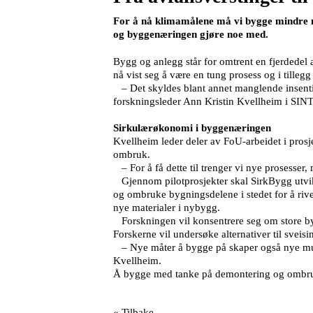
For å nå klimamålene må vi bygge mindre n
og byggenæringen gjøre noe med.
Bygg og anlegg står for omtrent en fjerdedel 
nå vist seg å være en tung prosess og i tillegg
– Det skyldes blant annet manglende insentiv
forskningsleder Ann Kristin Kvellheim i SIN
Sirkulærøkonomi i byggenæringen
Kvellheim leder deler av FoU-arbeidet i prosj
ombruk.
– For å få dette til trenger vi nye prosesser,
Gjennom pilotprosjekter skal SirkBygg utvikl
og ombruke bygningsdelene i stedet for å rive
nye materialer i nybygg.
Forskningen vil konsentrere seg om store byg
Forskerne vil undersøke alternativer til svei
– Nye måter å bygge på skaper også nye muligh
Kvellheim.
Å bygge med tanke på demontering og ombruk g
« Tilbake