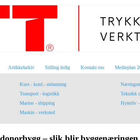
Artikkelarkiv
Stilling ledig
Kontakt oss
Medieplan 2
Kurs - konf.- utdanning
Næringsm
Transport - logistikk
Teknikk 
Marine - shipping
Hytteliv - 
Maskin - verksted
il donorbygg – slik blir byggenæringen