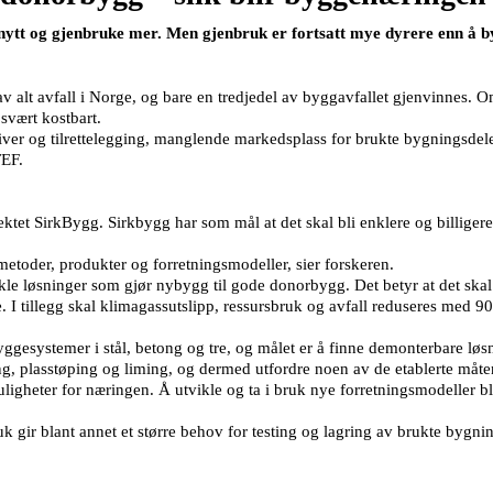
ytt og gjenbruke mer. Men gjenbruk er fortsatt mye dyrere enn å 
av alt avfall i Norge, og bare en tredjedel av byggavfallet gjenvinnes. 
 svært kostbart.
er og tilrettelegging, manglende markedsplass for brukte bygningsdeler 
TEF.
ektet SirkBygg. Sirkbygg har som mål at det skal bli enklere og billige
 metoder, produkter og forretningsmodeller, sier forskeren.
e løsninger som gjør nybygg til gode donorbygg. Det betyr at det skal
. I tillegg skal klimagassutslipp, ressursbruk og avfall reduseres med
gesystemer i stål, betong og tre, og målet er å finne demonterbare lø
sing, plasstøping og liming, og dermed utfordre noen av de etablerte måt
eter for næringen. Å utvikle og ta i bruk nye forretningsmodeller blir 
ir blant annet et større behov for testing og lagring av brukte bygnin