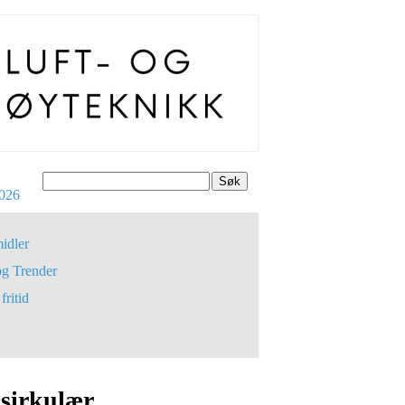
Søk
026
idler
og Trender
fritid
 sirkulær