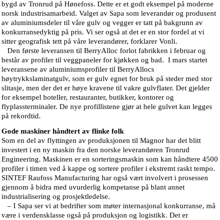
bygd av Tronrud på Hønefoss. Dette er et godt eksempel på moderne
norsk industrisamarbeid. Valget av Sapa som leverandør og produsent
av aluminiumsdeler til våre gulv og vegger er tatt på bakgrunn av
konkurransedyktig på pris. Vi ser også at det er en stor fordel at vi
sitter geografisk tett på våre leverandører, forklarer Vonli.
Den første leveransen til BerryAlloc forlot fabrikken i februar og
består av profiler til veggpaneler for kjøkken og bad. I mars startet
leveransene av aluminiumsprofiler til BerryAllocs
høytrykkslaminatgulv, som er gulv egnet for bruk på steder med stor
slitasje, men der det er høye kravene til vakre gulvflater. Det gjelder
for eksempel hoteller, restauranter, butikker, kontorer og
flyplassterminaler. De nye profillistene gjør at hele gulvet kan legges
på rekordtid.
Gode maskiner håndtert av flinke folk
Som en del av flyttingen av produksjonen til Magnor har det blitt
investert i en ny maskin fra den norske leverandøren Tronrud
Engineering. Maskinen er en sorteringsmaskin som kan håndtere 4500
profiler i timen ved å kappe og sortere profiler i ekstremt raskt tempo.
SINTEF Raufoss Manufacturing har også vært involvert i prosessen
gjennom å bidra med uvurderlig kompetanse på blant annet
industrialisering og prosjektledelse.
– I Sapa ser vi at bedrifter som møter internasjonal konkurranse, må
være i verdensklasse også på produksjon og logistikk. Det er