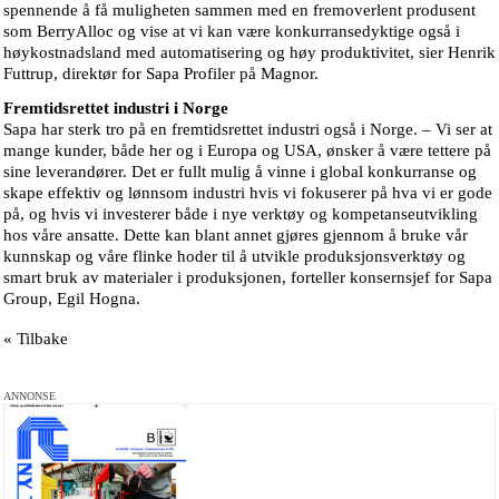
spennende å få muligheten sammen med en fremoverlent produsent
som BerryAlloc og vise at vi kan være konkurransedyktige også i
høykostnadsland med automatisering og høy produktivitet, sier Henrik
Futtrup, direktør for Sapa Profiler på Magnor.
Fremtidsrettet industri i Norge
Sapa har sterk tro på en fremtidsrettet industri også i Norge. – Vi ser at
mange kunder, både her og i Europa og USA, ønsker å være tettere på
sine leverandører. Det er fullt mulig å vinne i global konkurranse og
skape effektiv og lønnsom industri hvis vi fokuserer på hva vi er gode
på, og hvis vi investerer både i nye verktøy og kompetanseutvikling
hos våre ansatte. Dette kan blant annet gjøres gjennom å bruke vår
kunnskap og våre flinke hoder til å utvikle produksjonsverktøy og
smart bruk av materialer i produksjonen, forteller konsernsjef for Sapa
Group, Egil Hogna.
« Tilbake
ANNONSE