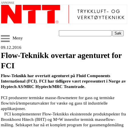
ANNONSE
Søk
Meny
09.12.2016
Flow-Teknikk overtar agenturet for
FCI
Flow-Teknikk har overtatt agenturet på Fluid Components
International (FCI). FCI har tidligere vært representert i Norge av
Hyptech AS/MRC Hyptech/MRC Teamtrade.
FCI produserer termiske masse-flowmetere for gass og termiske
flow/nivå/temperaturvakter for væske og gass til industrielle
applikasjoner.
FCI komplementerer Flow-Teknikks eksisterende produktspekter fra
Bronkhorst Hitech (BHT) og M+W innenfor termisk masseflow-
måling. Selskapet har nå et komplett program for gassmengdemåling