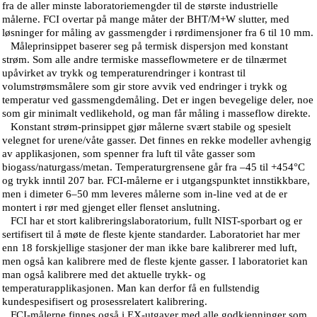
fra de aller minste laboratoriemengder til de største industrielle
målerne. FCI overtar på mange måter der BHT/M+W slutter, med
løsninger for måling av gassmengder i rørdimensjoner fra 6 til 10 mm.
Måleprinsippet baserer seg på termisk dispersjon med konstant
strøm. Som alle andre termiske masseflowmetere er de tilnærmet
upåvirket av trykk og temperaturendringer i kontrast til
volumstrømsmålere som gir store avvik ved endringer i trykk og
temperatur ved gassmengdemåling. Det er ingen bevegelige deler, noe
som gir minimalt vedlikehold, og man får måling i masseflow direkte.
Konstant strøm-prinsippet gjør målerne svært stabile og spesielt
velegnet for urene/våte gasser. Det finnes en rekke modeller avhengig
av applikasjonen, som spenner fra luft til våte gasser som
biogass/naturgass/metan. Temperaturgrensene går fra –45 til +454°C
og trykk inntil 207 bar. FCI-målerne er i utgangspunktet innstikkbare,
men i dimeter 6–50 mm leveres målerne som in-line ved at de er
montert i rør med gjenget eller flenset anslutning.
FCI har et stort kalibreringslaboratorium, fullt NIST-sporbart og er
sertifisert til å møte de fleste kjente standarder. Laboratoriet har mer
enn 18 forskjellige stasjoner der man ikke bare kalibrerer med luft,
men også kan kalibrere med de fleste kjente gasser. I laboratoriet kan
man også kalibrere med det aktuelle trykk- og
temperaturapplikasjonen. Man kan derfor få en fullstendig
kundespesifisert og prosessrelatert kalibrering.
FCI-målerne finnes også i EX-utgaver med alle godkjenninger som