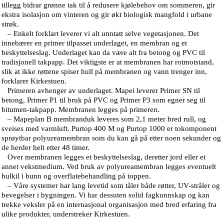
tillegg bidrar grønne tak til å redusere kjølebehov om sommeren, gir
ekstra isolasjon om vinteren og gir økt biologisk mangfold i urbane
strøk.
– Enkelt forklart leverer vi alt unntatt selve vegetasjonen. Det
innebærer en primer tilpasset underlaget, en membran og et
beskyttelseslag. Underlaget kan da være alt fra betong og PVC til
tradisjonell takpapp. Det viktigste er at membranen har rotmotstand,
slik at ikke røttene spiser hull på membranen og vann trenger inn,
forklarer Kirkestuen.
Primeren avhenger av underlaget. Mapei leverer Primer SN til
betong, Primer P1 til bruk på PVC og Primer P3 som egner seg til
bitumen-takpapp. Membranen legges på primeren.
– Mapeplan B membranduk leveres som 2,1 meter bred rull, og
sveises med varmluft. Purtop 400 M og Purtop 1000 er tokomponent
sprøytbar polyureamembran som du kan gå på etter noen sekunder og
de herder helt etter 48 timer.
Over membranen legges et beskyttelseslag, deretter jord eller et
annet vekstmedium. Ved bruk av polyureamembran legges eventuelt
hulkil i bunn og overflatebehandling på toppen.
– Våre systemer har lang levetid som tåler både røtter, UV-stråler og
bevegelser i bygningen. Vi har dessuten solid fagkunnskap og kan
trekke veksler på en internasjonal organisasjon med bred erfaring fra
ulike produkter, understreker Kirkestuen.